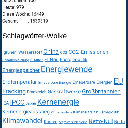
Jetzt online: 100
Heute: 979
Diese Woche: 16449
Gesamt : 1539319
Schlagwörter-Wolke
China
CO2-Emissionen
"grüner" Wasserstoff
CO2
Energiepolitik
EL Niño
E-Autos
Dekarbonisierung
Energiewende
Energiespeicher
EU
Erdtemperatur
Erneuerbare Energien
Erneuerbare Energie
Fracking
Großbritannien
Gaskraftwerke
Frankreich
Kernenergie
IPCC
IEA
Japan
Kernenergieausstieg
Klimaneutralität
Klimapolitik
Klimamodelle
Klimawandel
Netto-Null
Kosten
Netto
negative Strompreise