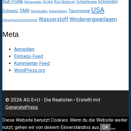
Null-Politik
Schweden
Roy Spencer
Schiefergas
NOAA
Netzausbau
USA
SMR
Taxonomie
Schweiz
Stromkosten
Subventionen
Wasserstoff
Windenergieanlagen
Versorgungssicherheit
Meta
Anmelden
Eintrags-Feed
Kommentar-Feed
WordPress.org
© 2026 AG E+U - Die Realisten
• Erstellt mit
GeneratePress
Diese Website benutzt Cookies. Wenn du die Website weiter
nutzt, gehen wir von deinem Einverständnis aus.
OK