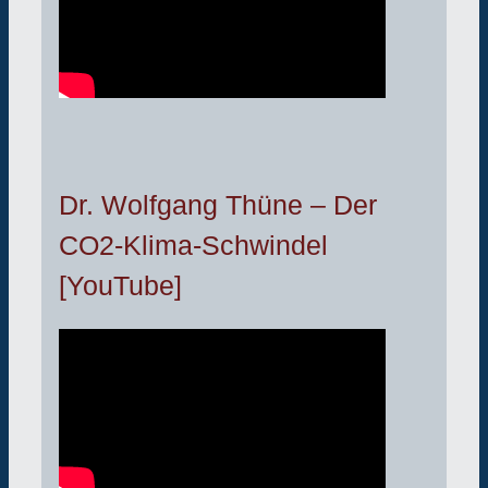
Dr. Wolfgang Thüne – Der
CO2-Klima-Schwindel
[YouTube]