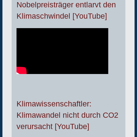
Nobelpreisträger entlarvt den
Klimaschwindel [YouTube]
Klimawissenschaftler:
Klimawandel nicht durch CO2
verursacht [YouTube]