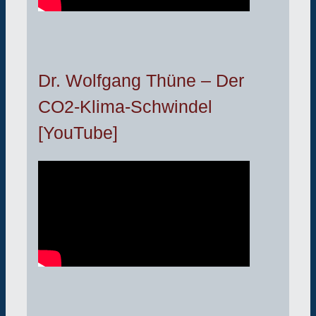
Dr. Wolfgang Thüne – Der
CO2-Klima-Schwindel
[YouTube]