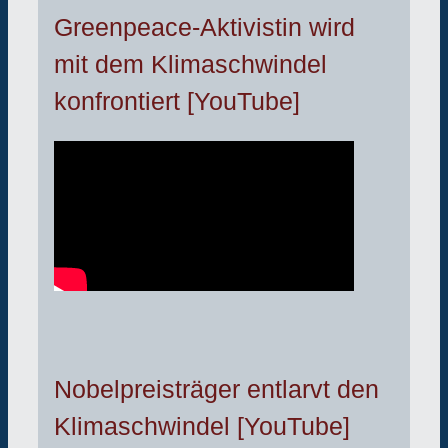
Greenpeace-Aktivistin wird
mit dem Klimaschwindel
konfrontiert [YouTube]
Nobelpreisträger entlarvt den
Klimaschwindel [YouTube]