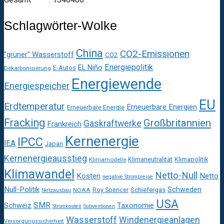
Schlagwörter-Wolke
China
CO2-Emissionen
"grüner" Wasserstoff
CO2
Energiepolitik
EL Niño
E-Autos
Dekarbonisierung
Energiewende
Energiespeicher
EU
Erdtemperatur
Erneuerbare Energien
Erneuerbare Energie
Fracking
Großbritannien
Gaskraftwerke
Frankreich
Kernenergie
IPCC
IEA
Japan
Kernenergieausstieg
Klimaneutralität
Klimapolitik
Klimamodelle
Klimawandel
Netto-Null
Kosten
Netto
negative Strompreise
Null-Politik
Schweden
Roy Spencer
Schiefergas
NOAA
Netzausbau
USA
SMR
Taxonomie
Schweiz
Stromkosten
Subventionen
Wasserstoff
Windenergieanlagen
Versorgungssicherheit