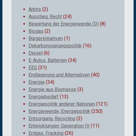
Arktis
(2)
Ausstieg, Recht
(24)
Bewertung der Energiewende (D)
(8)
Biogas
(2)
Bürgerinitiativen
(1)
Dekarbonisierungspolitik
(16)
Diesel
(6)
E-Autos, Batterien
(34)
EEG
(31)
Endlagerung und Alternativen
(40)
Energie
(34)
Energie aus Biomasse
(3)
Energiebedarf
(13)
Energiepolitik anderer Nationen
(121)
Energiewende; Energiepolitik
(250)
Entsorgung, Recycling
(2)
Entwicklungen: Generation IV
(11)
Erdgas, Fracking
(26)