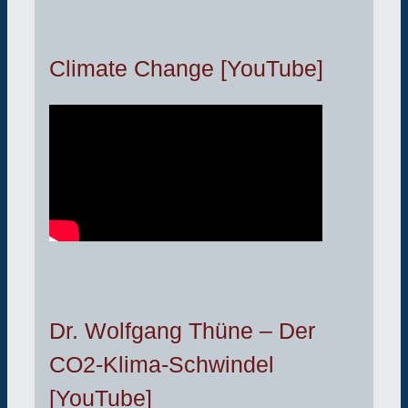
Climate Change [YouTube]
Dr. Wolfgang Thüne – Der
CO2-Klima-Schwindel
[YouTube]