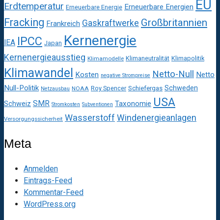
EU
Erdtemperatur
Erneuerbare Energien
Erneuerbare Energie
Fracking
Großbritannien
Gaskraftwerke
Frankreich
Kernenergie
IPCC
IEA
Japan
Kernenergieausstieg
Klimaneutralität
Klimapolitik
Klimamodelle
Klimawandel
Netto-Null
Kosten
Netto
negative Strompreise
Null-Politik
Schweden
Roy Spencer
Schiefergas
NOAA
Netzausbau
USA
SMR
Taxonomie
Schweiz
Stromkosten
Subventionen
Wasserstoff
Windenergieanlagen
Versorgungssicherheit
Meta
Anmelden
Eintrags-Feed
Kommentar-Feed
WordPress.org