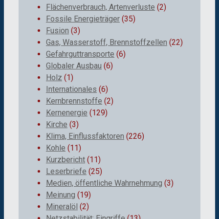
Flächenverbrauch, Artenverluste
(2)
Fossile Energieträger
(35)
Fusion
(3)
Gas, Wasserstoff, Brennstoffzellen
(22)
Gefahrguttransporte
(6)
Globaler Ausbau
(6)
Holz
(1)
Internationales
(6)
Kernbrennstoffe
(2)
Kernenergie
(129)
Kirche
(3)
Klima, Einflussfaktoren
(226)
Kohle
(11)
Kurzbericht
(11)
Leserbriefe
(25)
Medien, öffentliche Wahrnehmung
(3)
Meinung
(19)
Mineralöl
(2)
Netzstabilität; Eingriffe
(13)