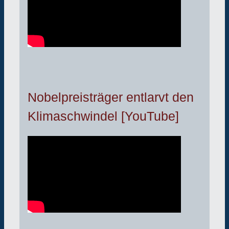
Nobelpreisträger entlarvt den
Klimaschwindel [YouTube]