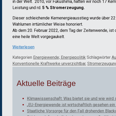
in der Welt. 2010, vor Fukushima, hatten wir noch 17 Ker
Leistung und rd.
5 % Stromerzeugung.
Dieser schleichende Kernenergieausstieg wurde über 22 J
Wahlurnen irrtümlicher Weise honoriert.
Ab dem 20. Februar 2022, dem Tag der Zeitenwende, ist
eine heile Welt vorgegaukelt.
Weiterlesen
Kategorien
Energiewende; Energiepolitik
Schlagwörter
Au
Konventionelle Kraftwerke unverzichtbar
,
Stromerzeugun
Aktuelle Beiträge
Klimawissenschaft: Was bietet sie und wie wird 
„EU-Energiewende ist wirtschaftlich gesehen ein 
Staatliche Vorsorge für den Fall drohenden Black