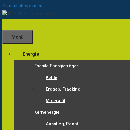
Zum Inhalt springen
Menü
Energie
Fossile Energieträger
Kohle
Erdgas, Fracking
Mineralöl
Kernenergie
Ausstieg, Recht