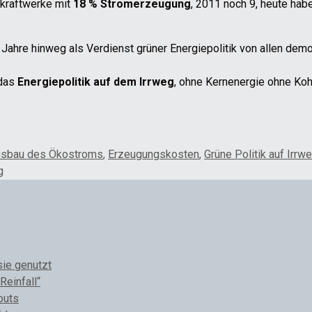
nkraftwerke mit
18 % Stromerzeugung
, 2011 noch 9, heute hab
ahre hinweg als Verdienst grüner Energiepolitik von allen demo
 das
Energiepolitik auf dem Irrweg
, ohne Kernenergie ohne Ko
sbau des Ökostroms
,
Erzeugungskosten
,
Grüne Politik auf Irrw
g
sie genutzt
Reinfall“
outs