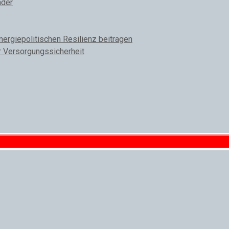
äder
rgiepolitischen Resilienz beitragen
r Versorgungssicherheit