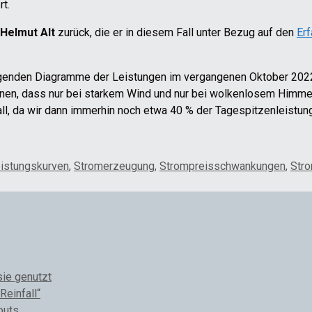
rt.
 Helmut Alt
zurück, die er in diesem Fall unter Bezug auf den
Erf
enden Diagramme der Leistungen im vergangenen Oktober 2022 v
nnen, dass nur bei starkem Wind und nur bei wolkenlosem Himm
all, da wir dann immerhin noch etwa 40 % der Tagespitzenleistun
istungskurven
,
Stromerzeugung
,
Strompreisschwankungen
,
Str
sie genutzt
Reinfall“
outs