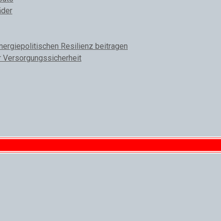
äder
rgiepolitischen Resilienz beitragen
r Versorgungssicherheit