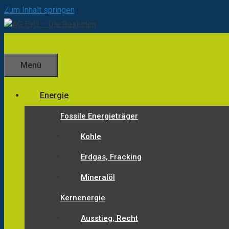
Zum Inhalt springen
Menü
Energie
Fossile Energieträger
Kohle
Erdgas, Fracking
Mineralöl
Kernenergie
Ausstieg, Recht