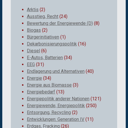
Arktis
(2)
Ausstieg, Recht
(24)
Bewertung der Energiewende (D)
(8)
Biogas
(2)
Bürgerinitiativen
(1)
Dekarbonisierungspolitik
(16)
Diesel
(6)
E-Autos, Batterien
(34)
EEG
(31)
Endlagerung und Alternativen
(40)
Energie
(34)
Energie aus Biomasse
(3)
Energiebedarf
(13)
Energiepolitik anderer Nationen
(121)
Energiewende; Energiepolitik
(250)
Entsorgung, Recycling
(2)
Entwicklungen: Generation IV
(11)
Erdgas, Fracking
(26)