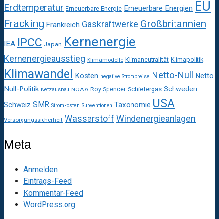
EU
Erdtemperatur
Erneuerbare Energien
Erneuerbare Energie
Fracking
Großbritannien
Gaskraftwerke
Frankreich
Kernenergie
IPCC
IEA
Japan
Kernenergieausstieg
Klimaneutralität
Klimapolitik
Klimamodelle
Klimawandel
Netto-Null
Kosten
Netto
negative Strompreise
Null-Politik
Schweden
Roy Spencer
Schiefergas
NOAA
Netzausbau
USA
SMR
Taxonomie
Schweiz
Stromkosten
Subventionen
Wasserstoff
Windenergieanlagen
Versorgungssicherheit
Meta
Anmelden
Eintrags-Feed
Kommentar-Feed
WordPress.org