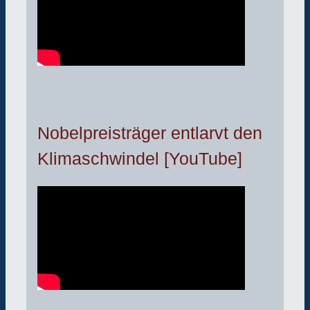
Nobelpreisträger entlarvt den
Klimaschwindel [YouTube]