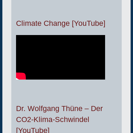
Climate Change [YouTube]
Dr. Wolfgang Thüne – Der
CO2-Klima-Schwindel
[YouTube]