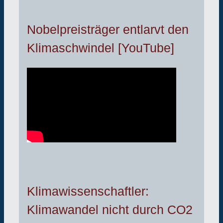
Nobelpreisträger entlarvt den
Klimaschwindel [YouTube]
Klimawissenschaftler:
Klimawandel nicht durch CO2