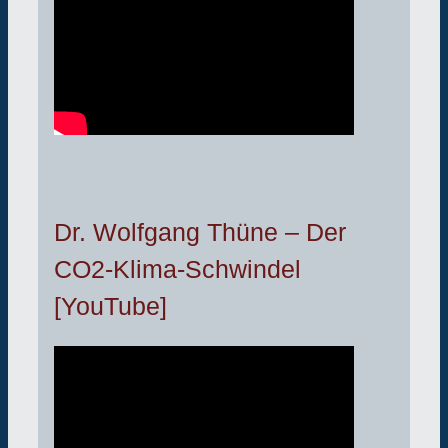
Dr. Wolfgang Thüne – Der
CO2-Klima-Schwindel
[YouTube]