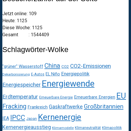
Jetzt online: 109
Heute: 1125
Diese Woche: 1125
Gesamt : 1544409
Schlagwörter-Wolke
China
CO2-Emissionen
"grüner" Wasserstoff
CO2
Energiepolitik
EL Niño
E-Autos
Dekarbonisierung
Energiewende
Energiespeicher
EU
Erdtemperatur
Erneuerbare Energien
Erneuerbare Energie
Fracking
Großbritannien
Gaskraftwerke
Frankreich
Kernenergie
IPCC
IEA
Japan
Kernenergieausstieg
Klimaneutralität
Klimapolitik
Klimamodelle