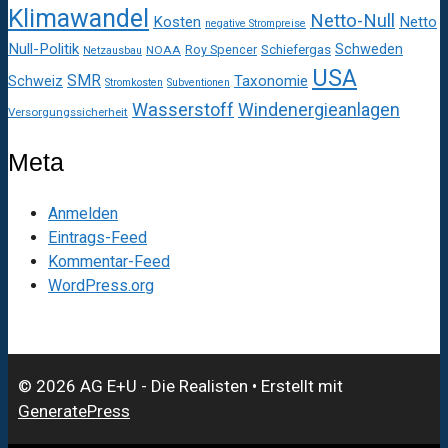
Klimawandel
Netto-Null
Kosten
Netto
negative Strompreise
Null-Politik
Schweden
Roy Spencer
Schiefergas
NOAA
Netzausbau
USA
SMR
Taxonomie
Schweiz
Stromkosten
Subventionen
Wasserstoff
Windenergieanlagen
Versorgungssicherheit
Meta
Anmelden
Eintrags-Feed
Kommentar-Feed
WordPress.org
© 2026 AG E+U - Die Realisten
• Erstellt mit
GeneratePress