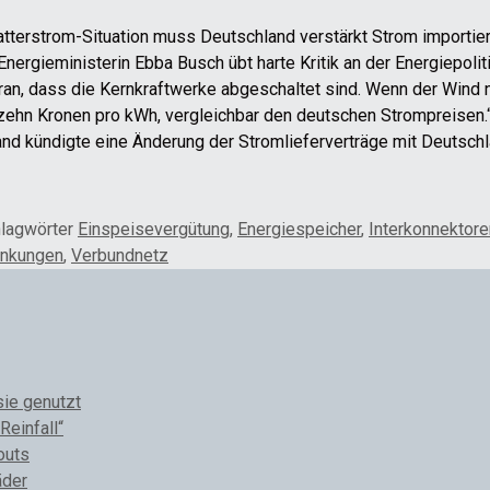
atterstrom-Situation muss Deutschland verstärkt Strom importier
ergieministerin Ebba Busch übt harte Kritik an der Energiepoliti
daran, dass die Kernkraftwerke abgeschaltet sind. Wenn der Win
hn Kronen pro kWh, vergleichbar den deutschen Strompreisen.“
and kündigte eine Änderung der Stromlieferverträge mit Deutschl
lagwörter
Einspeisevergütung
,
Energiespeicher
,
Interkonnektore
ankungen
,
Verbundnetz
sie genutzt
Reinfall“
outs
äder