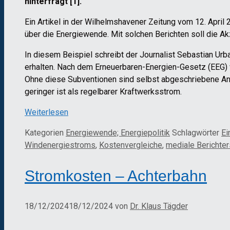
hinterfragt [1].
Ein Artikel in der Wilhelmshavener Zeitung vom 12. April
über die Energiewende. Mit solchen Berichten soll die Ak
In diesem Beispiel schreibt der Journalist Sebastian U
erhalten. Nach dem Erneuerbaren-Energien-Gesetz (EEG) w
Ohne diese Subventionen sind selbst abgeschriebene Anl
geringer ist als regelbarer Kraftwerksstrom.
Weiterlesen
Kategorien
Energiewende; Energiepolitik
Schlagwörter
Ei
Windenergiestroms
,
Kostenvergleiche
,
mediale Berichter
Stromkosten – Achterbahn
18/12/2024
18/12/2024
von
Dr. Klaus Tägder