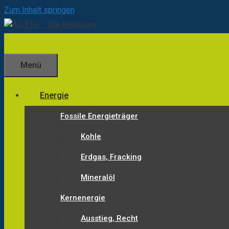
Zum Inhalt springen
Menü
Energie
Fossile Energieträger
Kohle
Erdgas, Fracking
Mineralöl
Kernenergie
Ausstieg, Recht