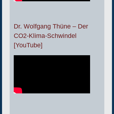
Dr. Wolfgang Thüne – Der
CO2-Klima-Schwindel
[YouTube]