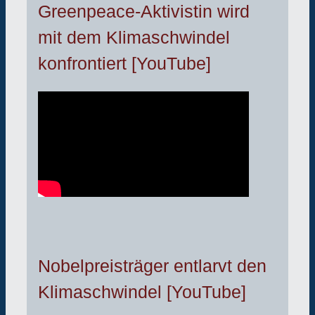
Greenpeace-Aktivistin wird
mit dem Klimaschwindel
konfrontiert [YouTube]
Nobelpreisträger entlarvt den
Klimaschwindel [YouTube]