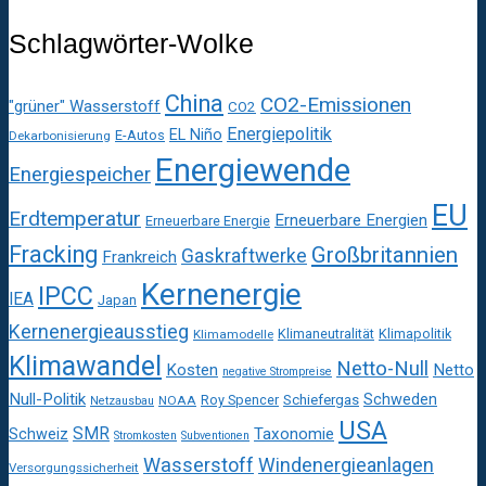
Schlagwörter-Wolke
China
CO2-Emissionen
"grüner" Wasserstoff
CO2
Energiepolitik
EL Niño
E-Autos
Dekarbonisierung
Energiewende
Energiespeicher
EU
Erdtemperatur
Erneuerbare Energien
Erneuerbare Energie
Fracking
Großbritannien
Gaskraftwerke
Frankreich
Kernenergie
IPCC
IEA
Japan
Kernenergieausstieg
Klimaneutralität
Klimapolitik
Klimamodelle
Klimawandel
Netto-Null
Kosten
Netto
negative Strompreise
Null-Politik
Schweden
Roy Spencer
Schiefergas
NOAA
Netzausbau
USA
SMR
Taxonomie
Schweiz
Stromkosten
Subventionen
Wasserstoff
Windenergieanlagen
Versorgungssicherheit