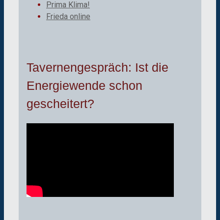
Prima Klima!
Frieda online
Tavernengespräch: Ist die
Energiewende schon
gescheitert?