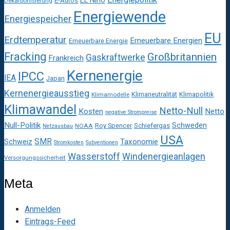
EL Niño
E-Autos
Dekarbonisierung
Energiewende
Energiespeicher
EU
Erdtemperatur
Erneuerbare Energien
Erneuerbare Energie
Fracking
Großbritannien
Gaskraftwerke
Frankreich
Kernenergie
IPCC
IEA
Japan
Kernenergieausstieg
Klimaneutralität
Klimapolitik
Klimamodelle
Klimawandel
Netto-Null
Kosten
Netto
negative Strompreise
Null-Politik
Schweden
Roy Spencer
Schiefergas
NOAA
Netzausbau
USA
SMR
Taxonomie
Schweiz
Stromkosten
Subventionen
Wasserstoff
Windenergieanlagen
Versorgungssicherheit
Meta
Anmelden
Eintrags-Feed