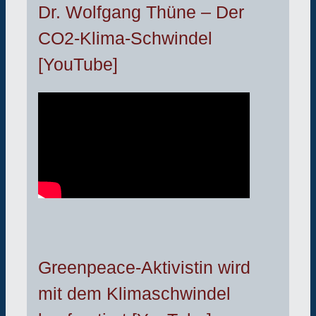
Dr. Wolfgang Thüne – Der
CO2-Klima-Schwindel
[YouTube]
Greenpeace-Aktivistin wird
mit dem Klimaschwindel