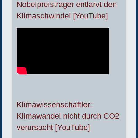
Nobelpreisträger entlarvt den
Klimaschwindel [YouTube]
Klimawissenschaftler:
Klimawandel nicht durch CO2
verursacht [YouTube]