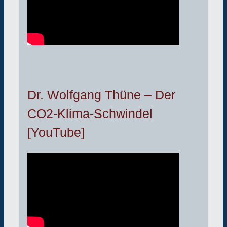
Dr. Wolfgang Thüne – Der
CO2-Klima-Schwindel
[YouTube]