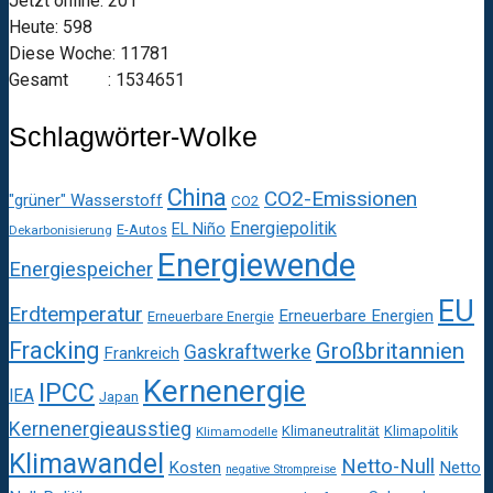
Jetzt online: 201
Heute: 598
Diese Woche: 11781
Gesamt : 1534651
Schlagwörter-Wolke
China
CO2-Emissionen
"grüner" Wasserstoff
CO2
Energiepolitik
EL Niño
E-Autos
Dekarbonisierung
Energiewende
Energiespeicher
EU
Erdtemperatur
Erneuerbare Energien
Erneuerbare Energie
Fracking
Großbritannien
Gaskraftwerke
Frankreich
Kernenergie
IPCC
IEA
Japan
Kernenergieausstieg
Klimaneutralität
Klimapolitik
Klimamodelle
Klimawandel
Netto-Null
Kosten
Netto
negative Strompreise