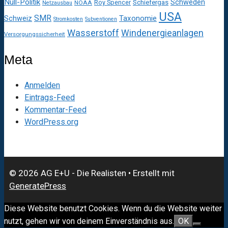
Null-Politik
Schweden
Roy Spencer
Schiefergas
NOAA
Netzausbau
USA
SMR
Taxonomie
Schweiz
Stromkosten
Subventionen
Wasserstoff
Windenergieanlagen
Versorgungssicherheit
Meta
Anmelden
Eintrags-Feed
Kommentar-Feed
WordPress.org
© 2026 AG E+U - Die Realisten
• Erstellt mit
GeneratePress
Diese Website benutzt Cookies. Wenn du die Website weiter
nutzt, gehen wir von deinem Einverständnis aus.
OK