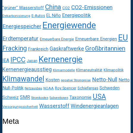
China
CO2-Emissionen
"grüner" Wasserstoff
CO2
Energiepolitik
EL Niño
E-Autos
Dekarbonisierung
Energiewende
Energiespeicher
EU
Erdtemperatur
Erneuerbare Energien
Erneuerbare Energie
Fracking
Großbritannien
Gaskraftwerke
Frankreich
Kernenergie
IPCC
IEA
Japan
Kernenergieausstieg
Klimaneutralität
Klimapolitik
Klimamodelle
Klimawandel
Netto-Null
Kosten
Netto
negative Strompreise
Null-Politik
Schweden
Roy Spencer
Schiefergas
NOAA
Netzausbau
USA
SMR
Taxonomie
Schweiz
Stromkosten
Subventionen
Wasserstoff
Windenergieanlagen
Versorgungssicherheit
Meta