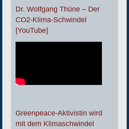
Dr. Wolfgang Thüne – Der
CO2-Klima-Schwindel
[YouTube]
Greenpeace-Aktivistin wird
mit dem Klimaschwindel