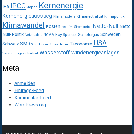
Kernenergie
IPCC
IEA
Japan
Kernenergieausstieg
Klimaneutralität
Klimapolitik
Klimamodelle
Klimawandel
Netto-Null
Kosten
Netto
negative Strompreise
Null-Politik
Schweden
Roy Spencer
Schiefergas
NOAA
Netzausbau
USA
SMR
Taxonomie
Schweiz
Stromkosten
Subventionen
Wasserstoff
Windenergieanlagen
Versorgungssicherheit
Meta
Anmelden
Eintrags-Feed
Kommentar-Feed
WordPress.org