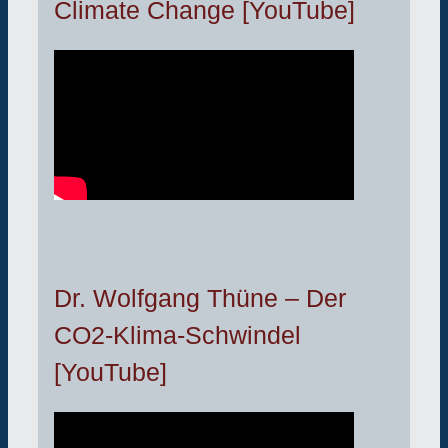
Climate Change [YouTube]
Dr. Wolfgang Thüne – Der
CO2-Klima-Schwindel
[YouTube]