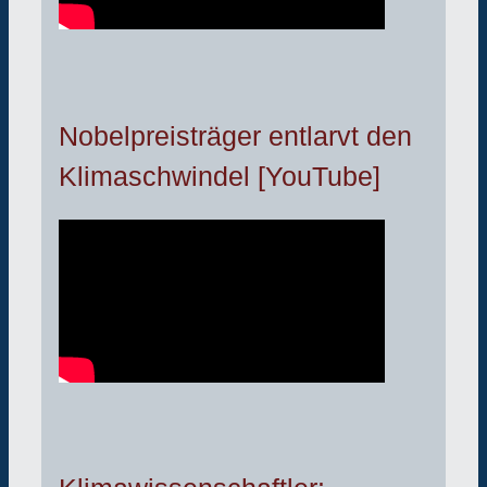
Nobelpreisträger entlarvt den
Klimaschwindel [YouTube]