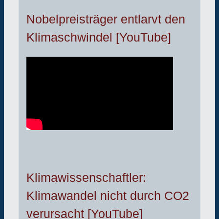
Nobelpreisträger entlarvt den
Klimaschwindel [YouTube]
Klimawissenschaftler:
Klimawandel nicht durch CO2
verursacht [YouTube]