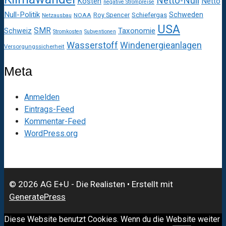
Netto-Null
Kosten
Netto
negative Strompreise
Null-Politik
Schweden
Roy Spencer
Schiefergas
NOAA
Netzausbau
USA
SMR
Taxonomie
Schweiz
Stromkosten
Subventionen
Wasserstoff
Windenergieanlagen
Versorgungssicherheit
Meta
Anmelden
Eintrags-Feed
Kommentar-Feed
WordPress.org
© 2026 AG E+U - Die Realisten
• Erstellt mit
GeneratePress
Diese Website benutzt Cookies. Wenn du die Website weiter