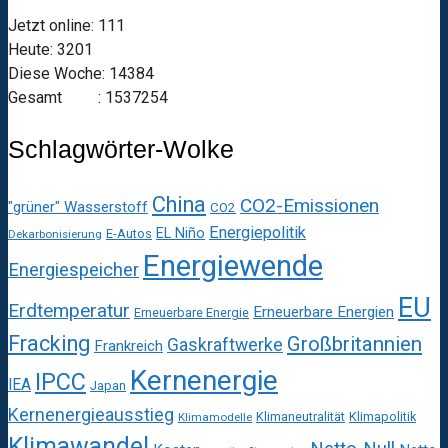
Jetzt online: 111
Heute: 3201
Diese Woche: 14384
Gesamt : 1537254
Schlagwörter-Wolke
China
CO2-Emissionen
"grüner" Wasserstoff
CO2
Energiepolitik
EL Niño
E-Autos
Dekarbonisierung
Energiewende
Energiespeicher
EU
Erdtemperatur
Erneuerbare Energien
Erneuerbare Energie
Fracking
Großbritannien
Gaskraftwerke
Frankreich
Kernenergie
IPCC
IEA
Japan
Kernenergieausstieg
Klimaneutralität
Klimapolitik
Klimamodelle
Klimawandel