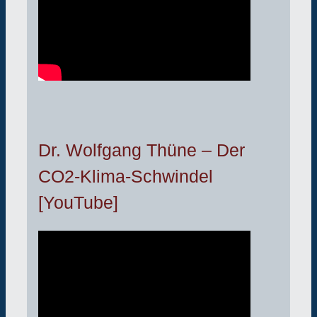
Dr. Wolfgang Thüne – Der
CO2-Klima-Schwindel
[YouTube]