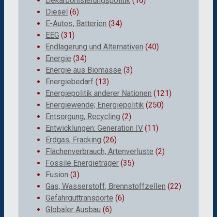
Dekarbonisierungspolitik
(16)
Diesel
(6)
E-Autos, Batterien
(34)
EEG
(31)
Endlagerung und Alternativen
(40)
Energie
(34)
Energie aus Biomasse
(3)
Energiebedarf
(13)
Energiepolitik anderer Nationen
(121)
Energiewende; Energiepolitik
(250)
Entsorgung, Recycling
(2)
Entwicklungen: Generation IV
(11)
Erdgas, Fracking
(26)
Flächenverbrauch, Artenverluste
(2)
Fossile Energieträger
(35)
Fusion
(3)
Gas, Wasserstoff, Brennstoffzellen
(22)
Gefahrguttransporte
(6)
Globaler Ausbau
(6)