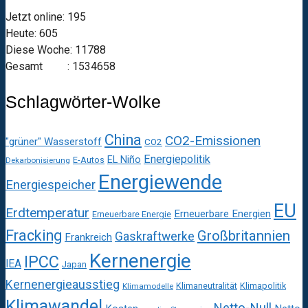
Jetzt online: 195
Heute: 605
Diese Woche: 11788
Gesamt : 1534658
Schlagwörter-Wolke
China
CO2-Emissionen
"grüner" Wasserstoff
CO2
Energiepolitik
EL Niño
E-Autos
Dekarbonisierung
Energiewende
Energiespeicher
EU
Erdtemperatur
Erneuerbare Energien
Erneuerbare Energie
Fracking
Großbritannien
Gaskraftwerke
Frankreich
Kernenergie
IPCC
IEA
Japan
Kernenergieausstieg
Klimaneutralität
Klimapolitik
Klimamodelle
Klimawandel
Netto-Null