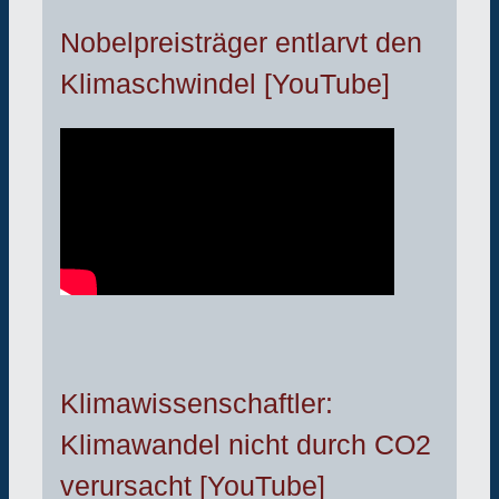
Nobelpreisträger entlarvt den
Klimaschwindel [YouTube]
Klimawissenschaftler:
Klimawandel nicht durch CO2
verursacht [YouTube]