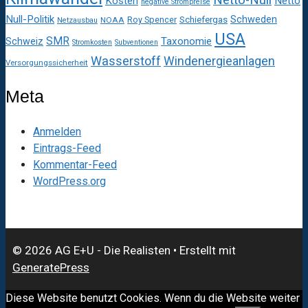
Kosten
Netto
negative Strompreise
Null-Politik
Schweden
Roy Spencer
Schiefergas
NOAA
Netzausbau
USA
SMR
Taxonomie
Schweiz
Stromkosten
Subventionen
Wasserstoff
Windenergieanlagen
Versorgungssicherheit
Meta
Anmelden
Eintrags-Feed
Kommentar-Feed
WordPress.org
© 2026 AG E+U - Die Realisten
• Erstellt mit
GeneratePress
Diese Website benutzt Cookies. Wenn du die Website weiter