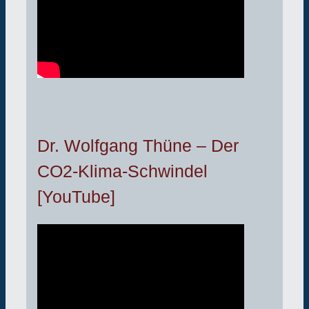
Dr. Wolfgang Thüne – Der
CO2-Klima-Schwindel
[YouTube]