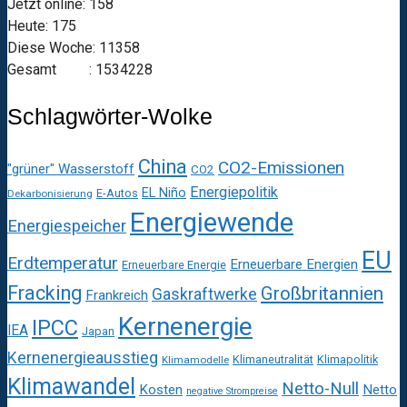
Jetzt online: 158
Heute: 175
Diese Woche: 11358
Gesamt : 1534228
Schlagwörter-Wolke
China
CO2-Emissionen
"grüner" Wasserstoff
CO2
Energiepolitik
EL Niño
E-Autos
Dekarbonisierung
Energiewende
Energiespeicher
EU
Erdtemperatur
Erneuerbare Energien
Erneuerbare Energie
Fracking
Großbritannien
Gaskraftwerke
Frankreich
Kernenergie
IPCC
IEA
Japan
Kernenergieausstieg
Klimaneutralität
Klimapolitik
Klimamodelle
Klimawandel
Netto-Null
Kosten
Netto
negative Strompreise