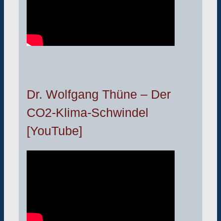
Dr. Wolfgang Thüne – Der
CO2-Klima-Schwindel
[YouTube]