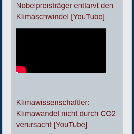
Nobelpreisträger entlarvt den
Klimaschwindel [YouTube]
Klimawissenschaftler:
Klimawandel nicht durch CO2
verursacht [YouTube]