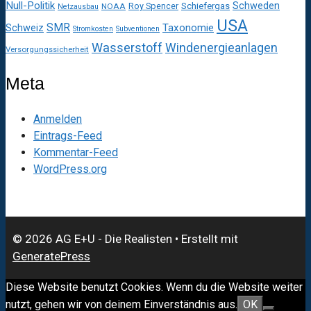
Null-Politik
Schweden
Roy Spencer
Schiefergas
NOAA
Netzausbau
USA
SMR
Taxonomie
Schweiz
Stromkosten
Subventionen
Wasserstoff
Windenergieanlagen
Versorgungssicherheit
Meta
Anmelden
Eintrags-Feed
Kommentar-Feed
WordPress.org
© 2026 AG E+U - Die Realisten
• Erstellt mit
GeneratePress
Diese Website benutzt Cookies. Wenn du die Website weiter
nutzt, gehen wir von deinem Einverständnis aus.
OK