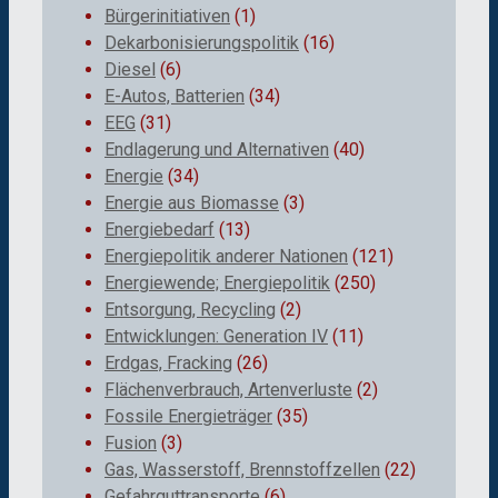
Bürgerinitiativen
(1)
Dekarbonisierungspolitik
(16)
Diesel
(6)
E-Autos, Batterien
(34)
EEG
(31)
Endlagerung und Alternativen
(40)
Energie
(34)
Energie aus Biomasse
(3)
Energiebedarf
(13)
Energiepolitik anderer Nationen
(121)
Energiewende; Energiepolitik
(250)
Entsorgung, Recycling
(2)
Entwicklungen: Generation IV
(11)
Erdgas, Fracking
(26)
Flächenverbrauch, Artenverluste
(2)
Fossile Energieträger
(35)
Fusion
(3)
Gas, Wasserstoff, Brennstoffzellen
(22)
Gefahrguttransporte
(6)