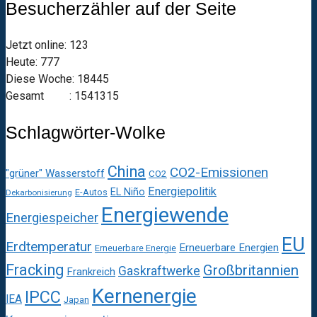
Besucherzähler auf der Seite
Jetzt online: 123
Heute: 777
Diese Woche: 18445
Gesamt : 1541315
Schlagwörter-Wolke
China
CO2-Emissionen
"grüner" Wasserstoff
CO2
Energiepolitik
EL Niño
E-Autos
Dekarbonisierung
Energiewende
Energiespeicher
EU
Erdtemperatur
Erneuerbare Energien
Erneuerbare Energie
Fracking
Großbritannien
Gaskraftwerke
Frankreich
Kernenergie
IPCC
IEA
Japan