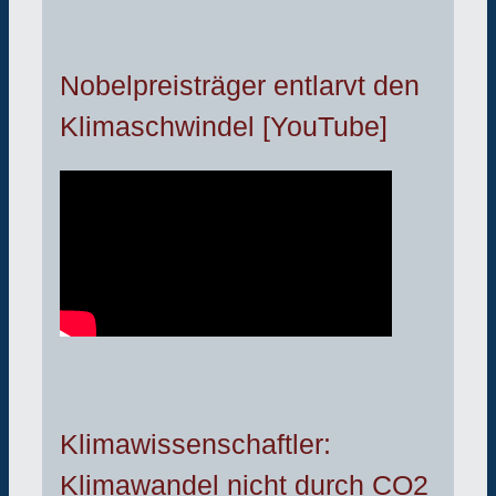
Nobelpreisträger entlarvt den
Klimaschwindel [YouTube]
Klimawissenschaftler:
Klimawandel nicht durch CO2