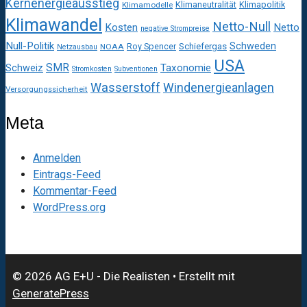
Kernenergieausstieg
Klimaneutralität
Klimapolitik
Klimamodelle
Klimawandel
Netto-Null
Kosten
Netto
negative Strompreise
Null-Politik
Schweden
Roy Spencer
Schiefergas
NOAA
Netzausbau
USA
SMR
Taxonomie
Schweiz
Stromkosten
Subventionen
Wasserstoff
Windenergieanlagen
Versorgungssicherheit
Meta
Anmelden
Eintrags-Feed
Kommentar-Feed
WordPress.org
© 2026 AG E+U - Die Realisten
• Erstellt mit
GeneratePress