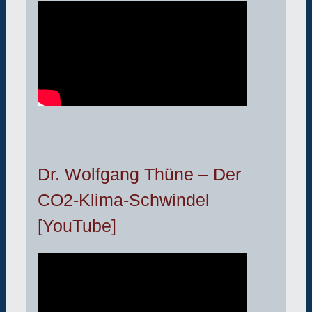
Dr. Wolfgang Thüne – Der
CO2-Klima-Schwindel
[YouTube]