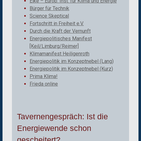
Eike – Europ. Inst. für Klima und Energie
Bürger für Technik
Science Skeptical
Fortschritt in Freiheit e.V.
Durch die Kraft der Vernunft
Energiepolitisches Manifest
[Keil/Limburg/Reimer]
Klimamanifest Heiligenroth
Energiepolitik im Konzeptnebel (Lang)
Energiepolitik im Konzeptnebel (Kurz)
Prima Klima!
Frieda online
Tavernengespräch: Ist die
Energiewende schon
gescheitert?