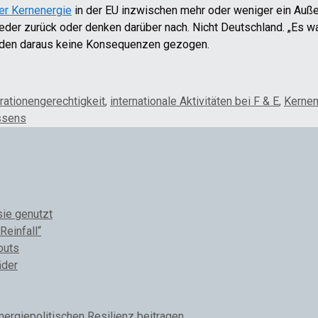
er Kernenergie
in der EU inzwischen mehr oder weniger ein Außen
eder zurück oder denken darüber nach. Nicht Deutschland. „Es wa
erden daraus keine Konsequenzen gezogen.
rationengerechtigkeit
,
internationale Aktivitäten bei F & E
,
Kernen
ssens
sie genutzt
Reinfall“
outs
äder
rgiepolitischen Resilienz beitragen