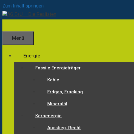
Zum Inhalt springen
Menü
Energie
Fossile Energieträger
Kohle
Erdgas, Fracking
Mineralöl
Kernenergie
Ausstieg, Recht