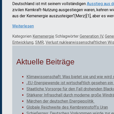
Deutschland ist mit seinem vollständigen
Ausstieg aus d
zivilen Kernkraft-Nutzung ausgestiegen waren, kehren wi
aus der Kernenergie auszusteigen“(Merz)[1], aber es w
Weiterlesen
Kategorien
Kernenergie
Schlagwörter
Generation IV
,
Gene
Entwicklung
,
SMR
,
Verlust nuklearwissenschaftlichen Wi
Aktuelle Beiträge
Klimawissenschaft: Was bietet sie und wie wird 
„EU-Energiewende ist wirtschaftlich gesehen ein 
Staatliche Vorsorge für den Fall drohenden Black
Stärkerer Infraschall durch moderne große Windr
Märchen der deutschen Energiepolitik
Globale Reichweite des Kernbrennstoffs Uran
Schiefergas: Deutsches Vorkommen würde zur ene