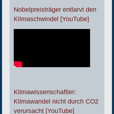
Nobelpreisträger entlarvt den
Klimaschwindel [YouTube]
Klimawissenschaftler:
Klimawandel nicht durch CO2
verursacht [YouTube]