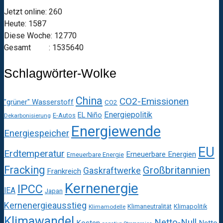
Jetzt online: 260
Heute: 1587
Diese Woche: 12770
Gesamt : 1535640
Schlagwörter-Wolke
China
CO2-Emissionen
"grüner" Wasserstoff
CO2
Energiepolitik
EL Niño
E-Autos
Dekarbonisierung
Energiewende
Energiespeicher
EU
Erdtemperatur
Erneuerbare Energien
Erneuerbare Energie
Fracking
Großbritannien
Gaskraftwerke
Frankreich
Kernenergie
IPCC
IEA
Japan
Kernenergieausstieg
Klimaneutralität
Klimapolitik
Klimamodelle
Klimawandel
Netto-Null
Kosten
Netto