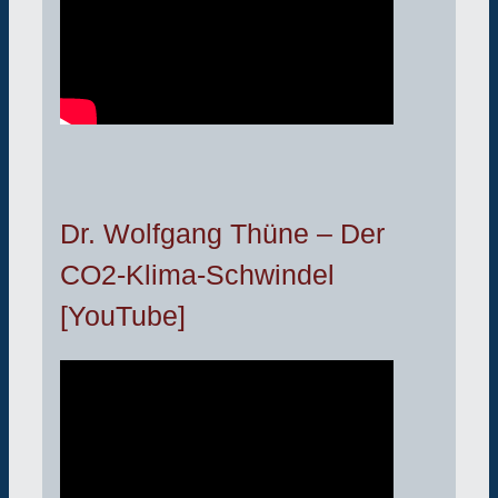
Dr. Wolfgang Thüne – Der
CO2-Klima-Schwindel
[YouTube]