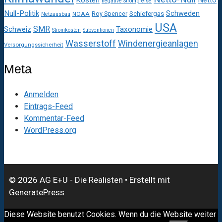
negative Strompreise
Null-Politik
Schweden
Roy Spencer
Schiefergas
NOAA
Netzausbau
USA
SMR
Taxonomie
Schweiz
Stromkosten
Subventionen
Wasserstoff
Windenergieanlagen
Versorgungssicherheit
Meta
Anmelden
Eintrags-Feed
Kommentar-Feed
WordPress.org
© 2026 AG E+U - Die Realisten
• Erstellt mit
GeneratePress
Diese Website benutzt Cookies. Wenn du die Website weiter