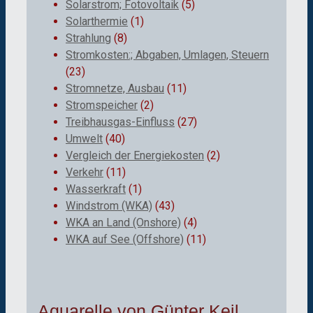
Solarstrom; Fotovoltaik
(5)
Solarthermie
(1)
Strahlung
(8)
Stromkosten:; Abgaben, Umlagen, Steuern
(23)
Stromnetze, Ausbau
(11)
Stromspeicher
(2)
Treibhausgas-Einfluss
(27)
Umwelt
(40)
Vergleich der Energiekosten
(2)
Verkehr
(11)
Wasserkraft
(1)
Windstrom (WKA)
(43)
WKA an Land (Onshore)
(4)
WKA auf See (Offshore)
(11)
Aquarelle von Günter Keil