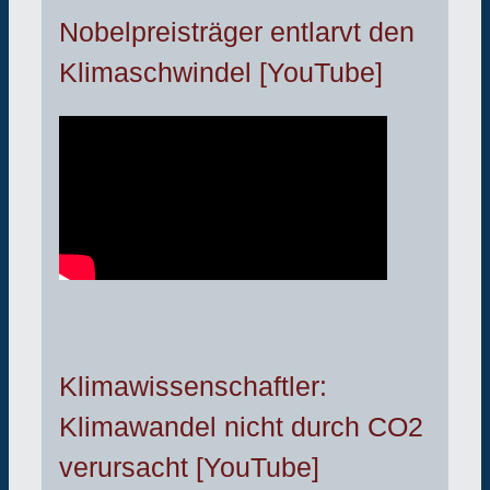
Nobelpreisträger entlarvt den
Klimaschwindel [YouTube]
Klimawissenschaftler:
Klimawandel nicht durch CO2
verursacht [YouTube]