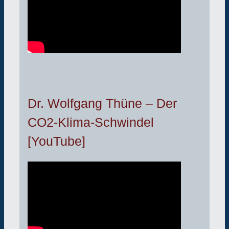
Dr. Wolfgang Thüne – Der
CO2-Klima-Schwindel
[YouTube]