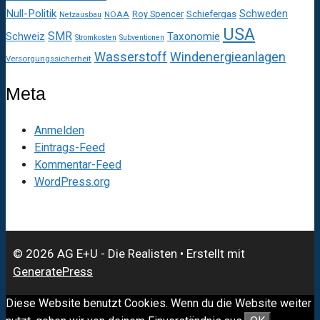
Null-Politik
Schweden
Roy Spencer
Schiefergas
NOAA
Netzausbau
USA
SMR
Taxonomie
Schweiz
Stromkosten
Subventionen
Wasserstoff
Windenergieanlagen
Versorgungssicherheit
Meta
Anmelden
Eintrags-Feed
Kommentar-Feed
WordPress.org
© 2026 AG E+U - Die Realisten
• Erstellt mit
GeneratePress
Diese Website benutzt Cookies. Wenn du die Website weiter