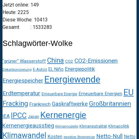
Jetzt online: 149
Heute: 2225
Diese Woche: 10413
Gesamt : 1533283
Schlagwörter-Wolke
China
CO2-Emissionen
"grüner" Wasserstoff
CO2
Energiepolitik
EL Niño
E-Autos
Dekarbonisierung
Energiewende
Energiespeicher
EU
Erdtemperatur
Erneuerbare Energien
Erneuerbare Energie
Fracking
Großbritannien
Gaskraftwerke
Frankreich
Kernenergie
IPCC
IEA
Japan
Kernenergieausstieg
Klimaneutralität
Klimapolitik
Klimamodelle
Klimawandel
Netto-Null
Kosten
Netto
negative Strompreise