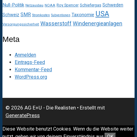
Null-Politik
Schweden
Roy Spencer
Schiefergas
NOAA
Netzausbau
USA
SMR
Taxonomie
Schweiz
Stromkosten
Subventionen
Wasserstoff
Windenergieanlagen
Versorgungssicherheit
Meta
Anmelden
Eintrags-Feed
Kommentar-Feed
WordPress.org
© 2026 AG E+U - Die Realisten
• Erstellt mit
GeneratePress
Diese Website benutzt Cookies. Wenn du die Website weiter
nutzt, gehen wir von deinem Einverständnis aus.
OK