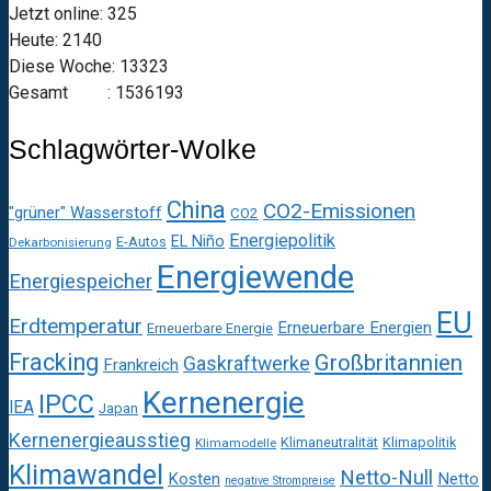
Jetzt online: 325
Heute: 2140
Diese Woche: 13323
Gesamt : 1536193
Schlagwörter-Wolke
China
CO2-Emissionen
"grüner" Wasserstoff
CO2
Energiepolitik
EL Niño
E-Autos
Dekarbonisierung
Energiewende
Energiespeicher
EU
Erdtemperatur
Erneuerbare Energien
Erneuerbare Energie
Fracking
Großbritannien
Gaskraftwerke
Frankreich
Kernenergie
IPCC
IEA
Japan
Kernenergieausstieg
Klimaneutralität
Klimapolitik
Klimamodelle
Klimawandel
Netto-Null
Kosten
Netto
negative Strompreise