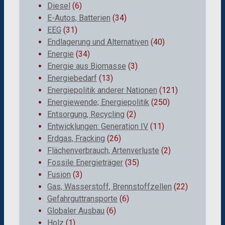
Diesel
(6)
E-Autos, Batterien
(34)
EEG
(31)
Endlagerung und Alternativen
(40)
Energie
(34)
Energie aus Biomasse
(3)
Energiebedarf
(13)
Energiepolitik anderer Nationen
(121)
Energiewende; Energiepolitik
(250)
Entsorgung, Recycling
(2)
Entwicklungen: Generation IV
(11)
Erdgas, Fracking
(26)
Flächenverbrauch, Artenverluste
(2)
Fossile Energieträger
(35)
Fusion
(3)
Gas, Wasserstoff, Brennstoffzellen
(22)
Gefahrguttransporte
(6)
Globaler Ausbau
(6)
Holz
(1)