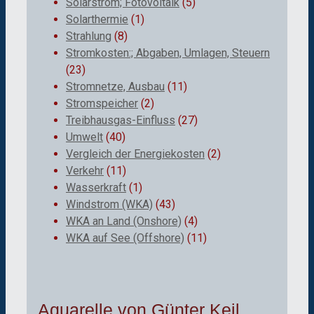
Solarstrom; Fotovoltaik
(5)
Solarthermie
(1)
Strahlung
(8)
Stromkosten:; Abgaben, Umlagen, Steuern
(23)
Stromnetze, Ausbau
(11)
Stromspeicher
(2)
Treibhausgas-Einfluss
(27)
Umwelt
(40)
Vergleich der Energiekosten
(2)
Verkehr
(11)
Wasserkraft
(1)
Windstrom (WKA)
(43)
WKA an Land (Onshore)
(4)
WKA auf See (Offshore)
(11)
Aquarelle von Günter Keil