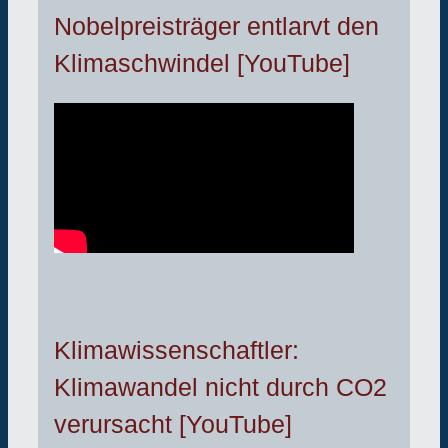
Nobelpreisträger entlarvt den
Klimaschwindel [YouTube]
Klimawissenschaftler:
Klimawandel nicht durch CO2
verursacht [YouTube]