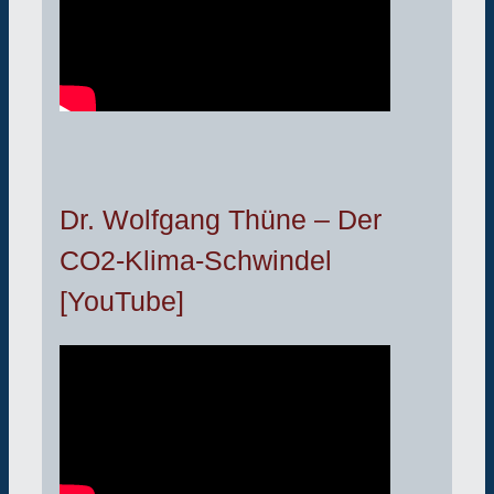
Dr. Wolfgang Thüne – Der
CO2-Klima-Schwindel
[YouTube]