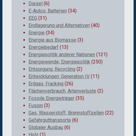
Diesel
(6)
E-Autos, Batterien
(34)
EEG
(31)
Endlagerung und Alternativen
(40)
Energie
(34)
Energie aus Biomasse
(3)
Energiebedarf
(13)
Energiepolitik anderer Nationen
(121)
Energiewende; Energiepolitik
(250)
Entsorgung, Recycling
(2)
Entwicklungen: Generation IV
(11)
Erdgas, Fracking
(26)
Flächenverbrauch, Artenverluste
(2)
Fossile Energieträger
(35)
Fusion
(3)
Gas, Wasserstoff, Brennstoffzellen
(22)
Gefahrguttransporte
(6)
Globaler Ausbau
(6)
Holz
(1)