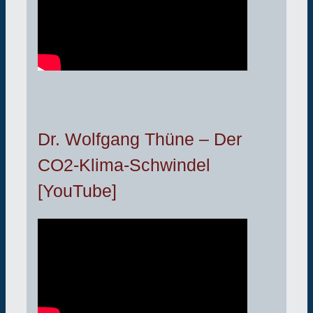
Dr. Wolfgang Thüne – Der
CO2-Klima-Schwindel
[YouTube]