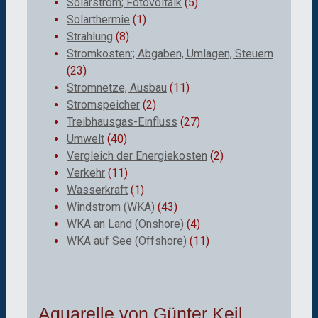
Solarstrom; Fotovoltaik
(5)
Solarthermie
(1)
Strahlung
(8)
Stromkosten:; Abgaben, Umlagen, Steuern
(23)
Stromnetze, Ausbau
(11)
Stromspeicher
(2)
Treibhausgas-Einfluss
(27)
Umwelt
(40)
Vergleich der Energiekosten
(2)
Verkehr
(11)
Wasserkraft
(1)
Windstrom (WKA)
(43)
WKA an Land (Onshore)
(4)
WKA auf See (Offshore)
(11)
Aquarelle von Günter Keil