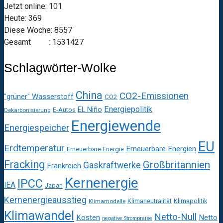
Jetzt online: 101
Heute: 369
Diese Woche: 8557
Gesamt : 1531427
Schlagwörter-Wolke
China
CO2-Emissionen
"grüner" Wasserstoff
CO2
Energiepolitik
EL Niño
E-Autos
Dekarbonisierung
Energiewende
Energiespeicher
EU
Erdtemperatur
Erneuerbare Energien
Erneuerbare Energie
Fracking
Großbritannien
Gaskraftwerke
Frankreich
Kernenergie
IPCC
IEA
Japan
Kernenergieausstieg
Klimaneutralität
Klimapolitik
Klimamodelle
Klimawandel
Netto-Null
Kosten
Netto
negative Strompreise