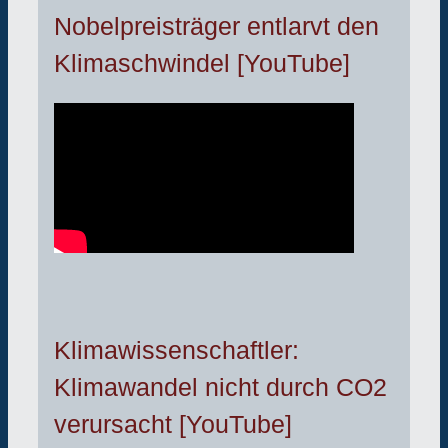
Nobelpreisträger entlarvt den
Klimaschwindel [YouTube]
Klimawissenschaftler:
Klimawandel nicht durch CO2
verursacht [YouTube]