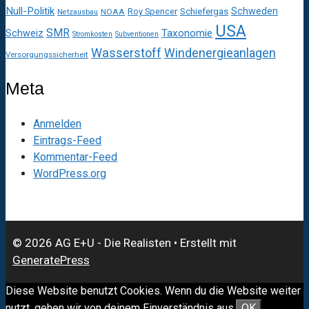
Null-Politik
Schweden
Roy Spencer
Schiefergas
NOAA
Netzausbau
USA
SMR
Taxonomie
Schweiz
Stromkosten
Subventionen
Wasserstoff
Windenergieanlagen
Versorgungssicherheit
Meta
Anmelden
Eintrags-Feed
Kommentar-Feed
WordPress.org
© 2026 AG E+U - Die Realisten
• Erstellt mit
GeneratePress
Diese Website benutzt Cookies. Wenn du die Website weiter
nutzt, gehen wir von deinem Einverständnis aus.
OK