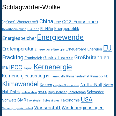
Schlagwörter-Wolke
China
CO2-Emissionen
"grüner" Wasserstoff
CO2
Energiepolitik
EL Niño
E-Autos
Dekarbonisierung
Energiewende
Energiespeicher
EU
Erdtemperatur
Erneuerbare Energien
Erneuerbare Energie
Fracking
Großbritannien
Gaskraftwerke
Frankreich
Kernenergie
IPCC
IEA
Japan
Kernenergieausstieg
Klimaneutralität
Klimapolitik
Klimamodelle
Klimawandel
Netto-Null
Kosten
Netto
negative Strompreise
Null-Politik
Schweden
Roy Spencer
Schiefergas
NOAA
Netzausbau
USA
SMR
Taxonomie
Schweiz
Stromkosten
Subventionen
Wasserstoff
Windenergieanlagen
Versorgungssicherheit