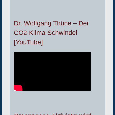
Dr. Wolfgang Thüne – Der
CO2-Klima-Schwindel
[YouTube]