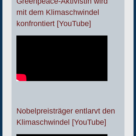
Greenpeace-Aktivistin wird
mit dem Klimaschwindel
konfrontiert [YouTube]
Nobelpreisträger entlarvt den
Klimaschwindel [YouTube]