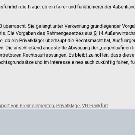
führlich die Frage, ob ein fairer und funktionierender Außenhan
0 überrascht: Sie gelangt unter Verkennung grundlegender Vorga
ebnis. Die Vorgaben des Rahmengesetzes aus § 14 Außenwirtsch
e, ob ein Privatkläger überhaupt die Rechtsmacht hat, Ausfuh
en. Die anschließend angestellte Abwägung der „gegenläufigen I
ertretbaren Rechtsauffassungen. Es bleibt zu hoffen, dass diese
 Rechtsgrundsätze und im Interesse eines auch zukünftig fairen, 
xport von Brennelementen
,
Privatklage
,
VG Frankfurt