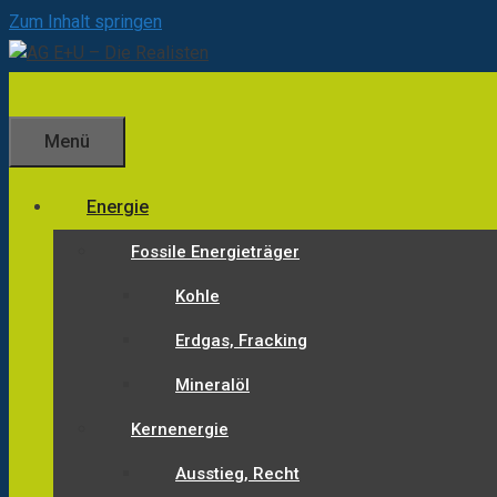
Zum Inhalt springen
Menü
Energie
Fossile Energieträger
Kohle
Erdgas, Fracking
Mineralöl
Kernenergie
Ausstieg, Recht