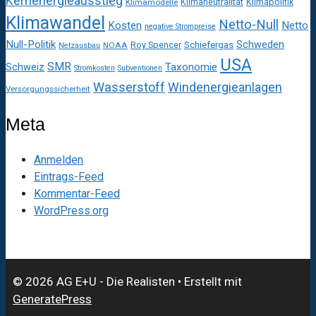
Kernenergieausstieg
Klimaneutralität
Klimapolitik
Klimamodelle
Klimawandel
Netto-Null
Kosten
Netto
negative Strompreise
Null-Politik
Schweden
Roy Spencer
Schiefergas
NOAA
Netzausbau
USA
SMR
Taxonomie
Schweiz
Stromkosten
Subventionen
Wasserstoff
Windenergieanlagen
Versorgungssicherheit
Meta
Anmelden
Eintrags-Feed
Kommentar-Feed
WordPress.org
© 2026 AG E+U - Die Realisten
• Erstellt mit
GeneratePress