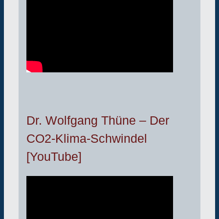
Dr. Wolfgang Thüne – Der
CO2-Klima-Schwindel
[YouTube]