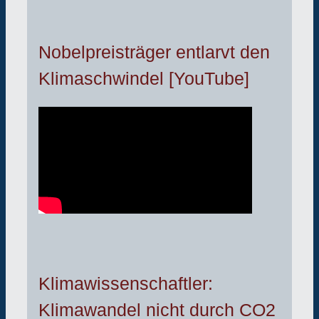
Nobelpreisträger entlarvt den
Klimaschwindel [YouTube]
Klimawissenschaftler:
Klimawandel nicht durch CO2