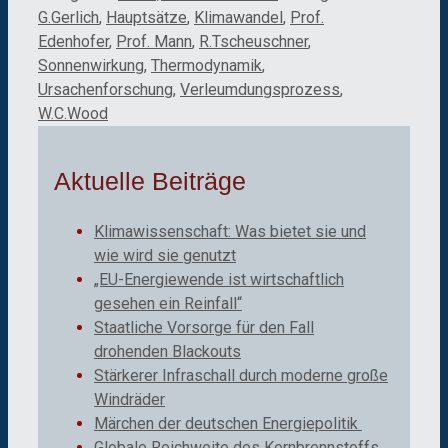
G.Gerlich
,
Hauptsätze
,
Klimawandel
,
Prof.
Edenhofer
,
Prof. Mann
,
R.Tscheuschner
,
Sonnenwirkung
,
Thermodynamik
,
Ursachenforschung
,
Verleumdungsprozess
,
W.C.Wood
Aktuelle Beiträge
Klimawissenschaft: Was bietet sie und
wie wird sie genutzt
„EU-Energiewende ist wirtschaftlich
gesehen ein Reinfall“
Staatliche Vorsorge für den Fall
drohenden Blackouts
Stärkerer Infraschall durch moderne große
Windräder
Märchen der deutschen Energiepolitik
Globale Reichweite des Kernbrennstoffs