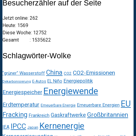
Besucherzähler auf der Seite
Jetzt online: 262
Heute: 1569
Diese Woche: 12752
Gesamt : 1535622
Schlagwörter-Wolke
China
CO2-Emissionen
"grüner" Wasserstoff
CO2
Energiepolitik
EL Niño
E-Autos
Dekarbonisierung
Energiewende
Energiespeicher
EU
Erdtemperatur
Erneuerbare Energien
Erneuerbare Energie
Fracking
Großbritannien
Gaskraftwerke
Frankreich
Kernenergie
IPCC
IEA
Japan