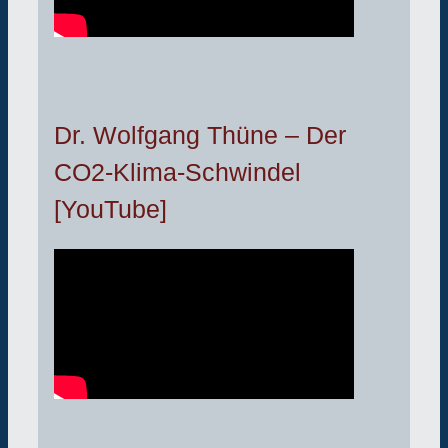
Dr. Wolfgang Thüne – Der
CO2-Klima-Schwindel
[YouTube]