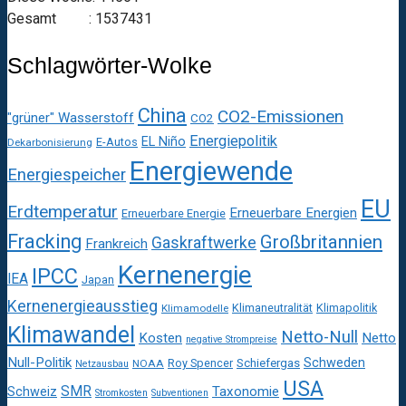
Gesamt : 1537431
Schlagwörter-Wolke
China
CO2-Emissionen
"grüner" Wasserstoff
CO2
Energiepolitik
EL Niño
E-Autos
Dekarbonisierung
Energiewende
Energiespeicher
EU
Erdtemperatur
Erneuerbare Energien
Erneuerbare Energie
Fracking
Großbritannien
Gaskraftwerke
Frankreich
Kernenergie
IPCC
IEA
Japan
Kernenergieausstieg
Klimaneutralität
Klimapolitik
Klimamodelle
Klimawandel
Netto-Null
Kosten
Netto
negative Strompreise
Null-Politik
Schweden
Roy Spencer
Schiefergas
NOAA
Netzausbau
USA
SMR
Taxonomie
Schweiz
Stromkosten
Subventionen