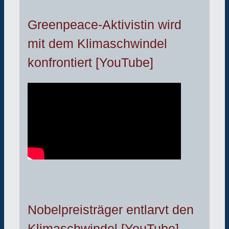
Greenpeace-Aktivistin wird
mit dem Klimaschwindel
konfrontiert [YouTube]
Nobelpreisträger entlarvt den
Klimaschwindel [YouTube]