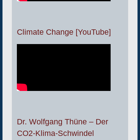
Climate Change [YouTube]
Dr. Wolfgang Thüne – Der
CO2-Klima-Schwindel