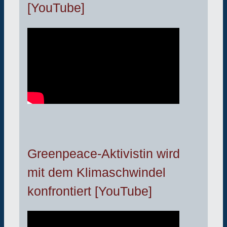
[YouTube]
Greenpeace-Aktivistin wird
mit dem Klimaschwindel
konfrontiert [YouTube]