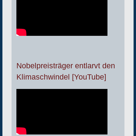
Nobelpreisträger entlarvt den
Klimaschwindel [YouTube]