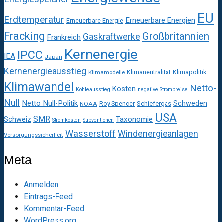
EU
Erdtemperatur
Erneuerbare Energien
Erneuerbare Energie
Fracking
Großbritannien
Gaskraftwerke
Frankreich
Kernenergie
IPCC
IEA
Japan
Kernenergieausstieg
Klimaneutralität
Klimapolitik
Klimamodelle
Klimawandel
Netto-
Kosten
Kohleausstieg
negative Strompreise
Null
Netto Null-Politik
Schweden
Roy Spencer
Schiefergas
NOAA
USA
SMR
Taxonomie
Schweiz
Stromkosten
Subventionen
Wasserstoff
Windenergieanlagen
Versorgungssicherheit
Meta
Anmelden
Eintrags-Feed
Kommentar-Feed
WordPress.org