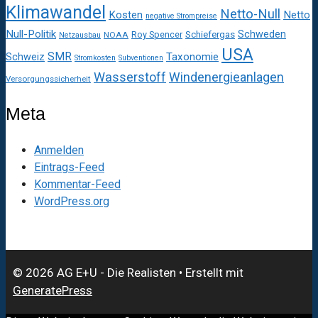
Klimawandel
Netto-Null
Kosten
Netto
negative Strompreise
Null-Politik
Schweden
Roy Spencer
Schiefergas
NOAA
Netzausbau
USA
SMR
Taxonomie
Schweiz
Stromkosten
Subventionen
Wasserstoff
Windenergieanlagen
Versorgungssicherheit
Meta
Anmelden
Eintrags-Feed
Kommentar-Feed
WordPress.org
© 2026 AG E+U - Die Realisten
• Erstellt mit
GeneratePress