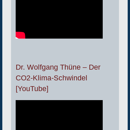
Dr. Wolfgang Thüne – Der
CO2-Klima-Schwindel
[YouTube]