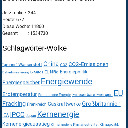
Jetzt online: 244
Heute: 677
Diese Woche: 11860
Gesamt : 1534730
Schlagwörter-Wolke
China
CO2-Emissionen
"grüner" Wasserstoff
CO2
Energiepolitik
EL Niño
E-Autos
Dekarbonisierung
Energiewende
Energiespeicher
EU
Erdtemperatur
Erneuerbare Energien
Erneuerbare Energie
Fracking
Großbritannien
Gaskraftwerke
Frankreich
Kernenergie
IPCC
IEA
Japan
Kernenergieausstieg
Klimaneutralität
Klimapolitik
Klimamodelle