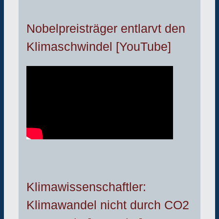
Nobelpreisträger entlarvt den
Klimaschwindel [YouTube]
Klimawissenschaftler:
Klimawandel nicht durch CO2