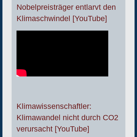
Nobelpreisträger entlarvt den
Klimaschwindel [YouTube]
Klimawissenschaftler:
Klimawandel nicht durch CO2
verursacht [YouTube]