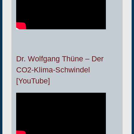
Dr. Wolfgang Thüne – Der
CO2-Klima-Schwindel
[YouTube]