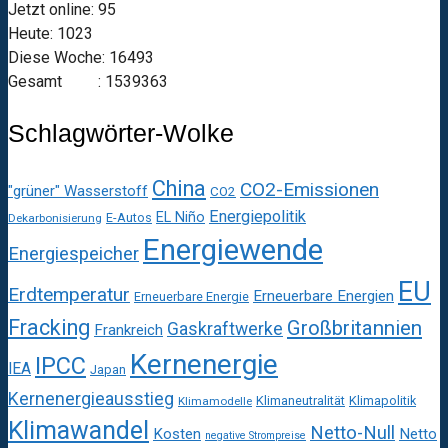
Jetzt online: 95
Heute: 1023
Diese Woche: 16493
Gesamt : 1539363
Schlagwörter-Wolke
China
CO2-Emissionen
"grüner" Wasserstoff
CO2
Energiepolitik
EL Niño
E-Autos
Dekarbonisierung
Energiewende
Energiespeicher
EU
Erdtemperatur
Erneuerbare Energien
Erneuerbare Energie
Fracking
Großbritannien
Gaskraftwerke
Frankreich
Kernenergie
IPCC
IEA
Japan
Kernenergieausstieg
Klimaneutralität
Klimapolitik
Klimamodelle
Klimawandel
Netto-Null
Kosten
Netto
negative Strompreise