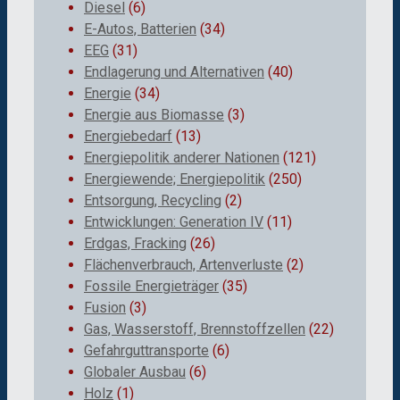
Diesel
(6)
E-Autos, Batterien
(34)
EEG
(31)
Endlagerung und Alternativen
(40)
Energie
(34)
Energie aus Biomasse
(3)
Energiebedarf
(13)
Energiepolitik anderer Nationen
(121)
Energiewende; Energiepolitik
(250)
Entsorgung, Recycling
(2)
Entwicklungen: Generation IV
(11)
Erdgas, Fracking
(26)
Flächenverbrauch, Artenverluste
(2)
Fossile Energieträger
(35)
Fusion
(3)
Gas, Wasserstoff, Brennstoffzellen
(22)
Gefahrguttransporte
(6)
Globaler Ausbau
(6)
Holz
(1)