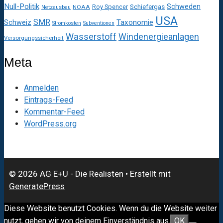
Null-Politik
Schweden
Roy Spencer
Schiefergas
NOAA
Netzausbau
USA
SMR
Taxonomie
Schweiz
Stromkosten
Subventionen
Wasserstoff
Windenergieanlagen
Versorgungssicherheit
Meta
Anmelden
Eintrags-Feed
Kommentar-Feed
WordPress.org
© 2026 AG E+U - Die Realisten
• Erstellt mit
GeneratePress
Diese Website benutzt Cookies. Wenn du die Website weiter
nutzt, gehen wir von deinem Einverständnis aus.
OK