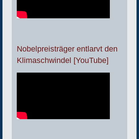
Nobelpreisträger entlarvt den
Klimaschwindel [YouTube]