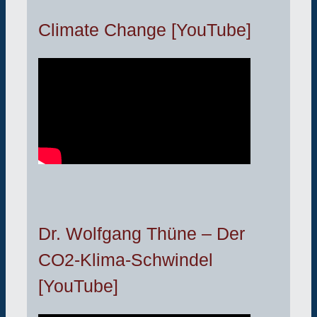
Climate Change [YouTube]
Dr. Wolfgang Thüne – Der
CO2-Klima-Schwindel
[YouTube]