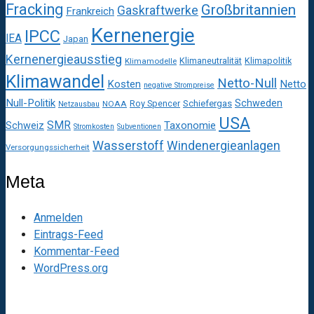
Fracking
Großbritannien
Gaskraftwerke
Frankreich
Kernenergie
IPCC
IEA
Japan
Kernenergieausstieg
Klimaneutralität
Klimapolitik
Klimamodelle
Klimawandel
Netto-Null
Kosten
Netto
negative Strompreise
Null-Politik
Schweden
Roy Spencer
Schiefergas
NOAA
Netzausbau
USA
SMR
Taxonomie
Schweiz
Stromkosten
Subventionen
Wasserstoff
Windenergieanlagen
Versorgungssicherheit
Meta
Anmelden
Eintrags-Feed
Kommentar-Feed
WordPress.org