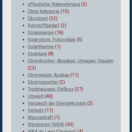
öffentliche Wahrnehmung
(3)
Ohne Kategorie
(15)
Ökostrom
(32)
Rohstoffbedarf
(2)
Solarenergie
(16)
Solarstrom; Fotovoltaik
(5)
Solarthermie
(1)
Strahlung
(8)
Stromkosten:; Abgaben, Umlagen, Steuern
(23)
Stromnetze, Ausbau
(11)
Stromspeicher
(2)
Treibhausgas-Einfluss
(27)
Umwelt
(40)
Vergleich der Energiekosten
(2)
Verkehr
(11)
Wasserkraft
(1)
Windstrom (WKA)
(43)
WKA an Land (Onshore)
(4)