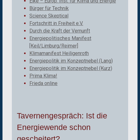
Eike – Europ. Inst. für Klima und Energie
Bürger für Technik
Science Skeptical
Fortschritt in Freiheit e.V.
Durch die Kraft der Vernunft
Energiepolitisches Manifest
[Keil/Limburg/Reimer]
Klimamanifest Heiligenroth
Energiepolitik im Konzeptnebel (Lang)
Energiepolitik im Konzeptnebel (Kurz)
Prima Klima!
Frieda online
Tavernengespräch: Ist die
Energiewende schon
gescheitert?