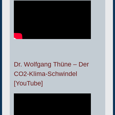
Dr. Wolfgang Thüne – Der
CO2-Klima-Schwindel
[YouTube]