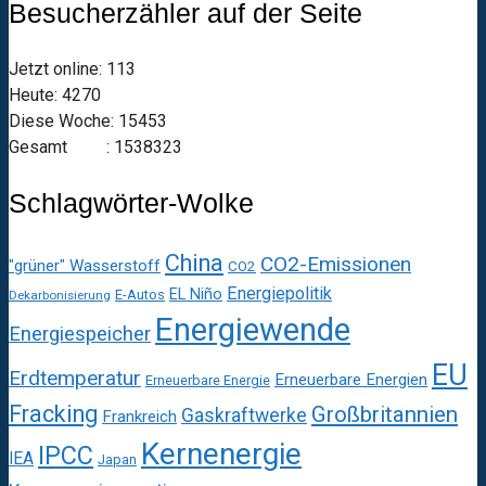
Besucherzähler auf der Seite
Jetzt online: 113
Heute: 4270
Diese Woche: 15453
Gesamt : 1538323
Schlagwörter-Wolke
China
CO2-Emissionen
"grüner" Wasserstoff
CO2
Energiepolitik
EL Niño
E-Autos
Dekarbonisierung
Energiewende
Energiespeicher
EU
Erdtemperatur
Erneuerbare Energien
Erneuerbare Energie
Fracking
Großbritannien
Gaskraftwerke
Frankreich
Kernenergie
IPCC
IEA
Japan