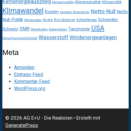
Kernenergieausstieg
Klimaneutralität
Klimapolitik
Klimamodelle
Klimawandel
Netto-Null
Kosten
Netto
negative Strompreise
Null-Politik
Schweden
Roy Spencer
Schiefergas
NOAA
Netzausbau
USA
SMR
Taxonomie
Schweiz
Stromkosten
Subventionen
Wasserstoff
Windenergieanlagen
Versorgungssicherheit
Meta
Anmelden
Eintrags-Feed
Kommentar-Feed
WordPress.org
© 2026 AG E+U - Die Realisten
• Erstellt mit
GeneratePress