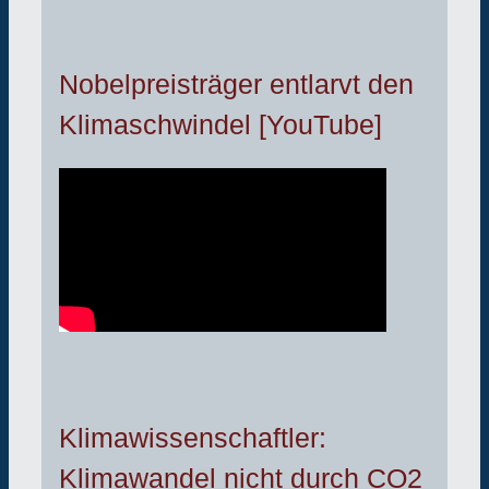
Nobelpreisträger entlarvt den
Klimaschwindel [YouTube]
Klimawissenschaftler:
Klimawandel nicht durch CO2