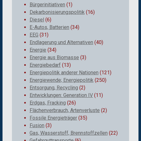
Bürgerinitiativen
(1)
Dekarbonisierungspolitik
(16)
Diesel
(6)
E-Autos, Batterien
(34)
EEG
(31)
Endlagerung und Alternativen
(40)
Energie
(34)
Energie aus Biomasse
(3)
Energiebedarf
(13)
Energiepolitik anderer Nationen
(121)
Energiewende; Energiepolitik
(250)
Entsorgung, Recycling
(2)
Entwicklungen: Generation IV
(11)
Erdgas, Fracking
(26)
Flächenverbrauch, Artenverluste
(2)
Fossile Energieträger
(35)
Fusion
(3)
Gas, Wasserstoff, Brennstoffzellen
(22)
Gefahrguttransporte
(6)