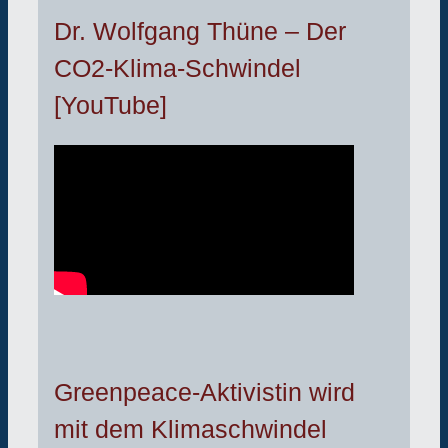
Dr. Wolfgang Thüne – Der
CO2-Klima-Schwindel
[YouTube]
Greenpeace-Aktivistin wird
mit dem Klimaschwindel