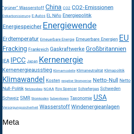
China
CO2-Emissionen
"grüner" Wasserstoff
CO2
Energiepolitik
EL Niño
E-Autos
Dekarbonisierung
Energiewende
Energiespeicher
EU
Erdtemperatur
Erneuerbare Energien
Erneuerbare Energie
Fracking
Großbritannien
Gaskraftwerke
Frankreich
Kernenergie
IPCC
IEA
Japan
Kernenergieausstieg
Klimaneutralität
Klimapolitik
Klimamodelle
Klimawandel
Netto-Null
Kosten
Netto
negative Strompreise
Null-Politik
Schweden
Roy Spencer
Schiefergas
NOAA
Netzausbau
USA
SMR
Taxonomie
Schweiz
Stromkosten
Subventionen
Wasserstoff
Windenergieanlagen
Versorgungssicherheit
Meta