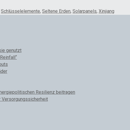
,
Schlüsselelemente
,
Seltene Erden
,
Solarpanels
,
Xinjiang
sie genutzt
Reinfall“
outs
äder
rgiepolitischen Resilienz beitragen
r Versorgungssicherheit