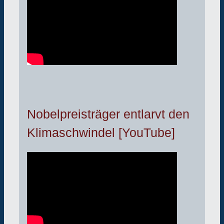
Nobelpreisträger entlarvt den
Klimaschwindel [YouTube]