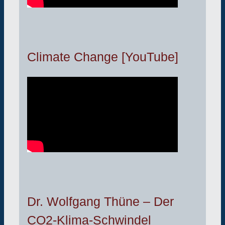
Climate Change [YouTube]
Dr. Wolfgang Thüne – Der
CO2-Klima-Schwindel