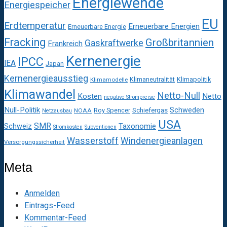
Energiewende
Energiespeicher
EU
Erdtemperatur
Erneuerbare Energien
Erneuerbare Energie
Fracking
Großbritannien
Gaskraftwerke
Frankreich
Kernenergie
IPCC
IEA
Japan
Kernenergieausstieg
Klimaneutralität
Klimapolitik
Klimamodelle
Klimawandel
Netto-Null
Kosten
Netto
negative Strompreise
Null-Politik
Schweden
Roy Spencer
Schiefergas
NOAA
Netzausbau
USA
SMR
Taxonomie
Schweiz
Stromkosten
Subventionen
Wasserstoff
Windenergieanlagen
Versorgungssicherheit
Meta
Anmelden
Eintrags-Feed
Kommentar-Feed