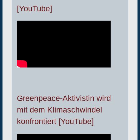
[YouTube]
Greenpeace-Aktivistin wird
mit dem Klimaschwindel
konfrontiert [YouTube]