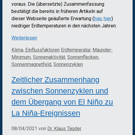
voraus. Die (übersetzte) Zusammenfassung
bestätigt die bereits in früheren Artikeln auf
dieser Webseite geäußerte Erwartung (
hier
,
hier
)
niedriger Erdtemperaturen in den nächsten Jahren:
Weiterlesen
Kategorien
Schlagwörter
Klima, Einflussfaktoren
Erdtemperatur
,
Maunder-
Minimum
,
Sonnenaktivität
,
Sonnenflecken
,
Sonnenmagnetfeld
,
Sonnenzyklen
Zeitlicher Zusammenhang
zwischen Sonnenzyklen und
dem Übergang von El Niño zu
La Niña-Ereignissen
08/04/2021
von
Dr. Klaus Tägder