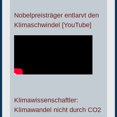
Nobelpreisträger entlarvt den
Klimaschwindel [YouTube]
Klimawissenschaftler:
Klimawandel nicht durch CO2