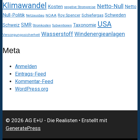
Klimawandel
Netto-Null
Kosten
Netto
negative Strompreise
Null-Politik
Schweden
Roy Spencer
Schiefergas
NOAA
Netzausbau
USA
SMR
Taxonomie
Schweiz
Stromkosten
Subventionen
Wasserstoff
Windenergieanlagen
Versorgungssicherheit
Meta
Anmelden
Eintrags-Feed
Kommentar-Feed
WordPress.org
© 2026 AG E+U - Die Realisten
• Erstellt mit
GeneratePress