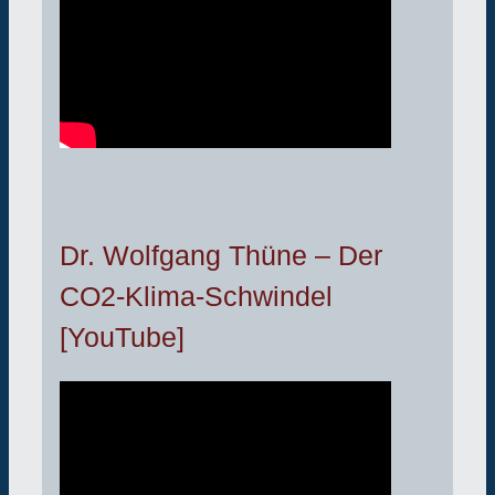
Dr. Wolfgang Thüne – Der
CO2-Klima-Schwindel
[YouTube]