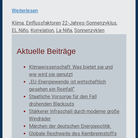
Weiterlesen
Kategorien
Schlagwörter
Klima, Einflussfaktoren
22-Jahres-Sonnenzyklus
,
EL Niño
,
Korrelation
,
La Niña
,
Sonnenzyklen
Aktuelle Beiträge
Klimawissenschaft: Was bietet sie und
wie wird sie genutzt
„EU-Energiewende ist wirtschaftlich
gesehen ein Reinfall“
Staatliche Vorsorge für den Fall
drohenden Blackouts
Stärkerer Infraschall durch moderne große
Windräder
Märchen der deutschen Energiepolitik
Globale Reichweite des Kernbrennstoffs