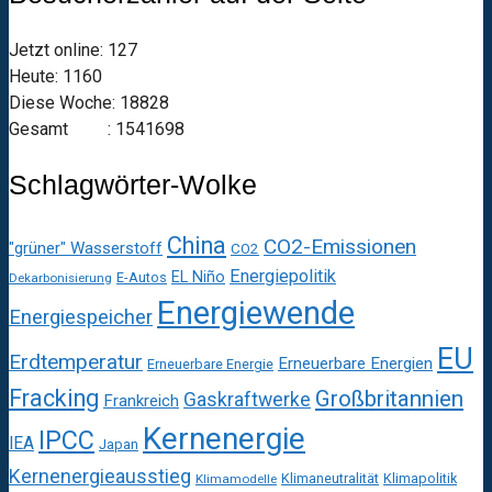
Jetzt online: 127
Heute: 1160
Diese Woche: 18828
Gesamt : 1541698
Schlagwörter-Wolke
China
CO2-Emissionen
"grüner" Wasserstoff
CO2
Energiepolitik
EL Niño
E-Autos
Dekarbonisierung
Energiewende
Energiespeicher
EU
Erdtemperatur
Erneuerbare Energien
Erneuerbare Energie
Fracking
Großbritannien
Gaskraftwerke
Frankreich
Kernenergie
IPCC
IEA
Japan
Kernenergieausstieg
Klimaneutralität
Klimapolitik
Klimamodelle