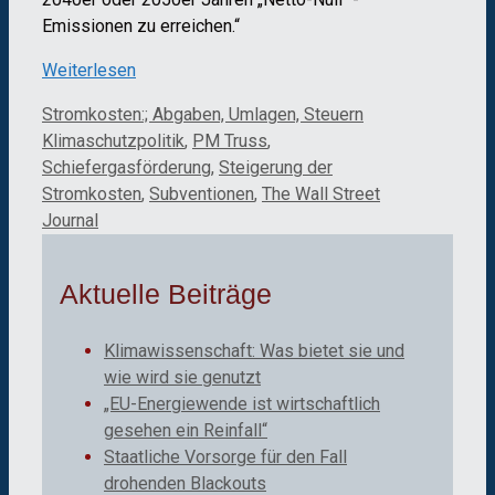
Emissionen zu erreichen.“
Weiterlesen
Kategorien
Schlagwörter
Stromkosten:; Abgaben, Umlagen, Steuern
Klimaschutzpolitik
,
PM Truss
,
Schiefergasförderung
,
Steigerung der
Stromkosten
,
Subventionen
,
The Wall Street
Journal
Aktuelle Beiträge
Klimawissenschaft: Was bietet sie und
wie wird sie genutzt
„EU-Energiewende ist wirtschaftlich
gesehen ein Reinfall“
Staatliche Vorsorge für den Fall
drohenden Blackouts