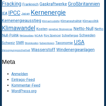
Fracking
Großbritannien
Gaskraftwerke
Frankreich
Kernenergie
IPCC
IEA
Japan
Kernenergieausstieg
Klimaneutralität
Klimapolitik
Klimamodelle
Klimawandel
Netto-Null
Kosten
Netto
negative Strompreise
Null-Politik
Schweden
Roy Spencer
Schiefergas
NOAA
Netzausbau
USA
SMR
Taxonomie
Schweiz
Stromkosten
Subventionen
Wasserstoff
Windenergieanlagen
Versorgungssicherheit
Meta
Anmelden
Eintrags-Feed
Kommentar-Feed
WordPress.org