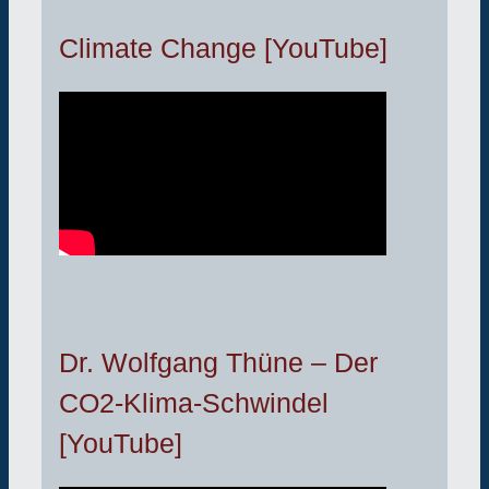
Climate Change [YouTube]
Dr. Wolfgang Thüne – Der
CO2-Klima-Schwindel
[YouTube]