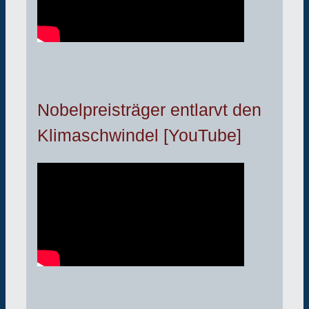
Nobelpreisträger entlarvt den
Klimaschwindel [YouTube]