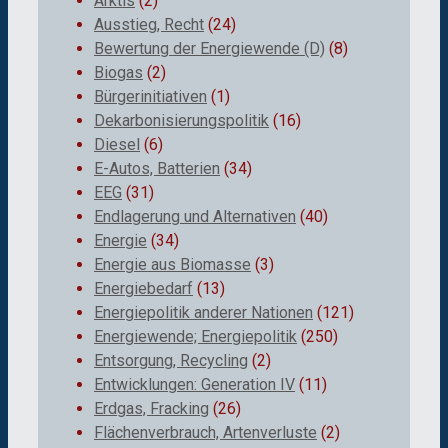
Arktis
(2)
Ausstieg, Recht
(24)
Bewertung der Energiewende (D)
(8)
Biogas
(2)
Bürgerinitiativen
(1)
Dekarbonisierungspolitik
(16)
Diesel
(6)
E-Autos, Batterien
(34)
EEG
(31)
Endlagerung und Alternativen
(40)
Energie
(34)
Energie aus Biomasse
(3)
Energiebedarf
(13)
Energiepolitik anderer Nationen
(121)
Energiewende; Energiepolitik
(250)
Entsorgung, Recycling
(2)
Entwicklungen: Generation IV
(11)
Erdgas, Fracking
(26)
Flächenverbrauch, Artenverluste
(2)