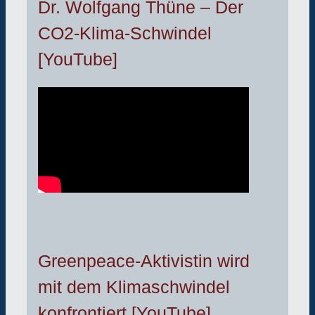
Dr. Wolfgang Thüne – Der
CO2-Klima-Schwindel
[YouTube]
Greenpeace-Aktivistin wird
mit dem Klimaschwindel
konfrontiert [YouTube]