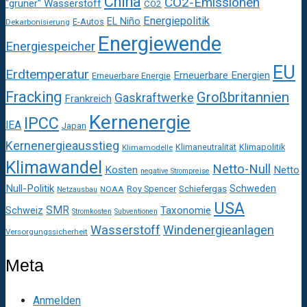
China
CO2-Emissionen
"grüner" Wasserstoff
CO2
Energiepolitik
EL Niño
E-Autos
Dekarbonisierung
Energiewende
Energiespeicher
EU
Erdtemperatur
Erneuerbare Energien
Erneuerbare Energie
Fracking
Großbritannien
Gaskraftwerke
Frankreich
Kernenergie
IPCC
IEA
Japan
Kernenergieausstieg
Klimaneutralität
Klimapolitik
Klimamodelle
Klimawandel
Netto-Null
Kosten
Netto
negative Strompreise
Null-Politik
Schweden
Roy Spencer
Schiefergas
NOAA
Netzausbau
USA
SMR
Taxonomie
Schweiz
Stromkosten
Subventionen
Wasserstoff
Windenergieanlagen
Versorgungssicherheit
Meta
Anmelden