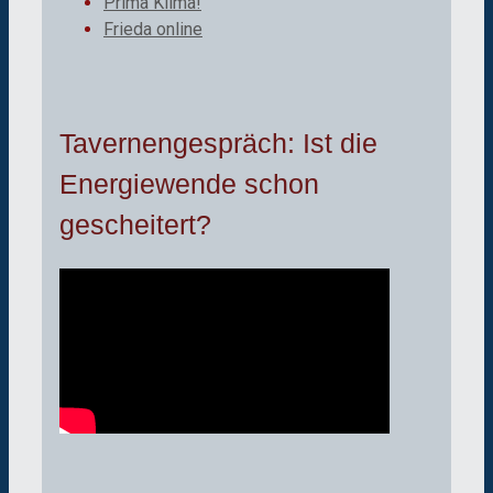
Prima Klima!
Frieda online
Tavernengespräch: Ist die
Energiewende schon
gescheitert?