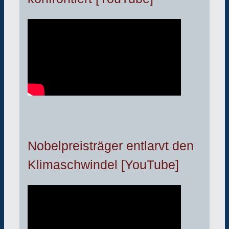
Nobelpreisträger entlarvt den
Klimaschwindel [YouTube]