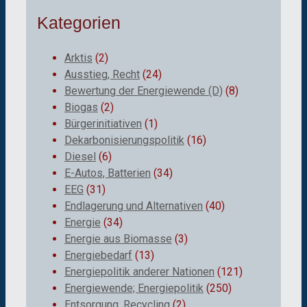
Kategorien
Arktis
(2)
Ausstieg, Recht
(24)
Bewertung der Energiewende (D)
(8)
Biogas
(2)
Bürgerinitiativen
(1)
Dekarbonisierungspolitik
(16)
Diesel
(6)
E-Autos, Batterien
(34)
EEG
(31)
Endlagerung und Alternativen
(40)
Energie
(34)
Energie aus Biomasse
(3)
Energiebedarf
(13)
Energiepolitik anderer Nationen
(121)
Energiewende; Energiepolitik
(250)
Entsorgung, Recycling
(2)