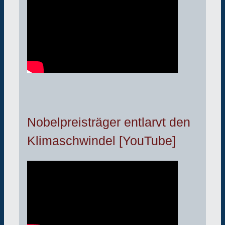
Nobelpreisträger entlarvt den
Klimaschwindel [YouTube]