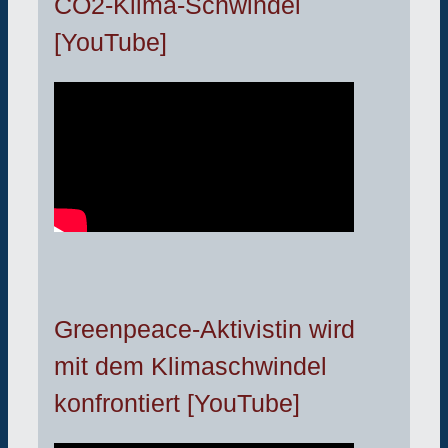
CO2-Klima-Schwindel
[YouTube]
Greenpeace-Aktivistin wird
mit dem Klimaschwindel
konfrontiert [YouTube]