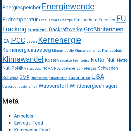
Energiewende
Energiespeicher
EU
Erdtemperatur
Erneuerbare Energien
Erneuerbare Energie
Fracking
Großbritannien
Gaskraftwerke
Frankreich
Kernenergie
IPCC
IEA
Japan
Kernenergieausstieg
Klimaneutralität
Klimapolitik
Klimamodelle
Klimawandel
Netto-Null
Kosten
Netto
negative Strompreise
Null-Politik
Schweden
Roy Spencer
Schiefergas
NOAA
Netzausbau
USA
SMR
Taxonomie
Schweiz
Stromkosten
Subventionen
Wasserstoff
Windenergieanlagen
Versorgungssicherheit
Meta
Anmelden
Eintrags-Feed
Kommentar-Feed