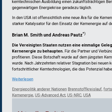
kerntechnischen Ausbildung einen zukunftsträchtigen Beruf
gegenwärtigen Energiekrise geradezu täglich.
In den USA ist offensichtlich eine neue Ära für die Kern
starker Katalysator für den Einsatz der Kernenergie auf 
*)
Brian M. Smith und Andreas Pautz
Die Vereinigten Staaten nutzen eine einmalige Gelege
Kernenergie zu behaupten.
Für die Partner und Verbün
profitieren. Diese Botschaft wurde auf dem jüngsten Kern
wurde. Nach Jahrzehnten relativer Stagnation bei neuen 
fortschrittlicher Kerntechnologien, die das Potenzial hab
Weiterlesen
Kategorien
Schlagwörter
Energiepolitik anderer Nationen
Brennstoffkreislauf
,
fort
Kernenergie
,
US-Advanced Act
,
US-NRC
,
USA