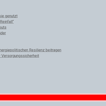
sie genutzt
Reinfall“
outs
äder
rgiepolitischen Resilienz beitragen
r Versorgungssicherheit