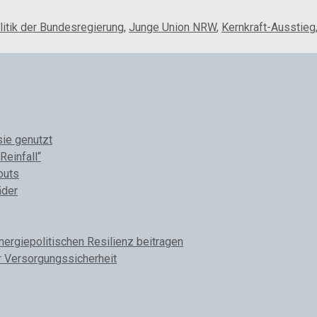
litik der Bundesregierung
,
Junge Union NRW
,
Kernkraft-Ausstieg
sie genutzt
Reinfall“
outs
äder
rgiepolitischen Resilienz beitragen
r Versorgungssicherheit