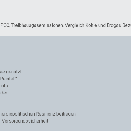
IPCC
,
Treibhausgasemissionen
,
Vergleich Kohle und Erdgas Bez
sie genutzt
Reinfall“
outs
äder
rgiepolitischen Resilienz beitragen
r Versorgungssicherheit