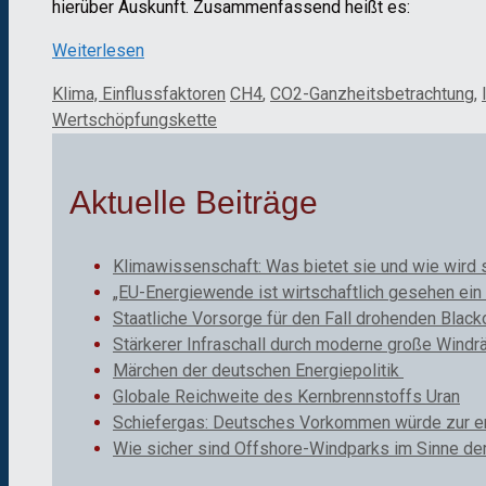
hierüber Auskunft. Zusammenfassend heißt es:
Weiterlesen
Kategorien
Schlagwörter
Klima, Einflussfaktoren
CH4
,
CO2-Ganzheitsbetrachtung
,
Wertschöpfungskette
Aktuelle Beiträge
Klimawissenschaft: Was bietet sie und wie wird 
„EU-Energiewende ist wirtschaftlich gesehen ein 
Staatliche Vorsorge für den Fall drohenden Black
Stärkerer Infraschall durch moderne große Windr
Märchen der deutschen Energiepolitik
Globale Reichweite des Kernbrennstoffs Uran
Schiefergas: Deutsches Vorkommen würde zur ene
Wie sicher sind Offshore-Windparks im Sinne de