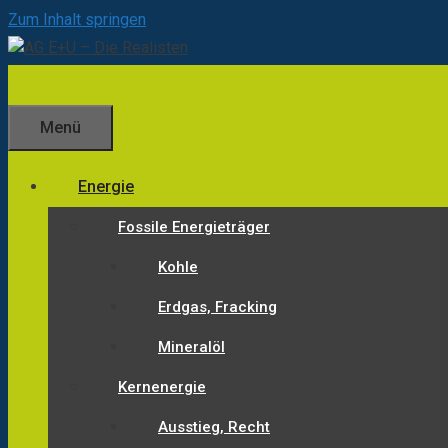
Zum Inhalt springen
Menü
Energie
Fossile Energieträger
Kohle
Erdgas, Fracking
Mineralöl
Kernenergie
Ausstieg, Recht