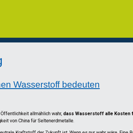
g
en Wasserstoff bedeuten
Öffentlichkeit allmählich wahr,
dass Wasserstoff alle Kosten 
eit von China für Seltenerdmetalle.
utrale Kraftstoff der Zukunft ist. Wenn es nur wahr wäre. Eine R