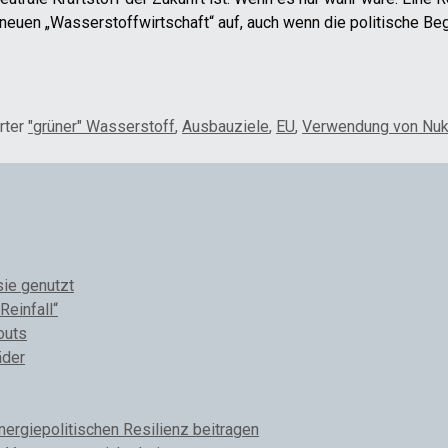
neuen „Wasserstoffwirtschaft“ auf, auch wenn die politische B
rter
"grüner" Wasserstoff
,
Ausbauziele
,
EU
,
Verwendung von Nuk
sie genutzt
Reinfall“
outs
äder
rgiepolitischen Resilienz beitragen