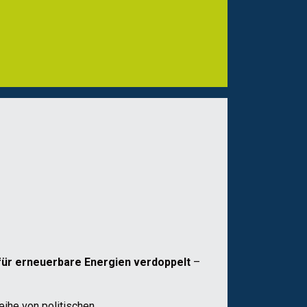
für erneuerbare Energien verdoppelt
–
eihe von politischen