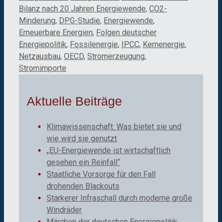
Bilanz nach 20 Jahren Energiewende
,
CO2-
Minderung
,
DPG-Studie
,
Energiewende
,
Erneuerbare Energien
,
Folgen deutscher
Energiepolitik
,
Fossilenergie
,
IPCC
,
Kernenergie
,
Netzausbau
,
OECD
,
Stromerzeugung
,
Stromimporte
Aktuelle Beiträge
Klimawissenschaft: Was bietet sie und
wie wird sie genutzt
„EU-Energiewende ist wirtschaftlich
gesehen ein Reinfall“
Staatliche Vorsorge für den Fall
drohenden Blackouts
Stärkerer Infraschall durch moderne große
Windräder
Märchen der deutschen Energiepolitik