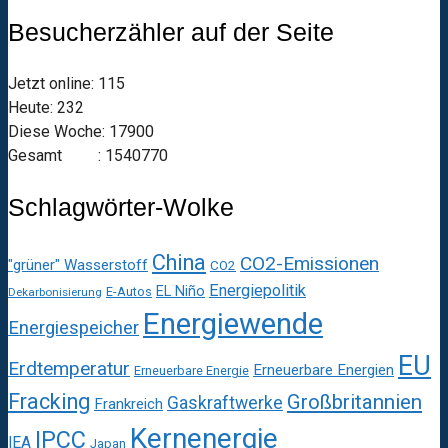
Besucherzähler auf der Seite
Jetzt online: 115
Heute: 232
Diese Woche: 17900
Gesamt : 1540770
Schlagwörter-Wolke
China
CO2-Emissionen
"grüner" Wasserstoff
CO2
Energiepolitik
EL Niño
E-Autos
Dekarbonisierung
Energiewende
Energiespeicher
EU
Erdtemperatur
Erneuerbare Energien
Erneuerbare Energie
Fracking
Großbritannien
Gaskraftwerke
Frankreich
Kernenergie
IPCC
IEA
Japan