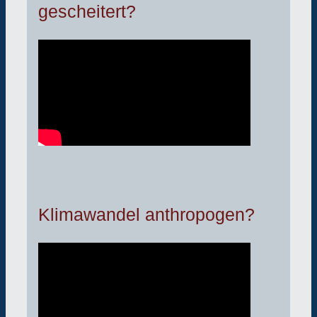
gescheitert?
Klimawandel anthropogen?