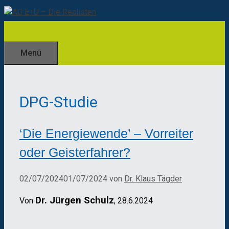
Zum
Inhalt
springen
Menü
DPG-Studie
‘Die Energiewende’ – Vorreiter
oder Geisterfahrer?
02/07/2024
01/07/2024
von
Dr. Klaus Tägder
Dr. Jürgen Schulz
Von
, 28.6.2024