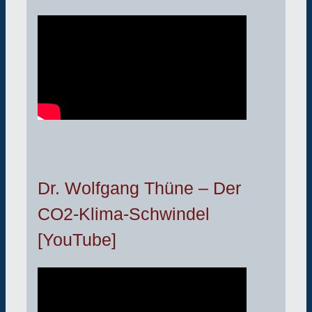
Dr. Wolfgang Thüne – Der
CO2-Klima-Schwindel
[YouTube]