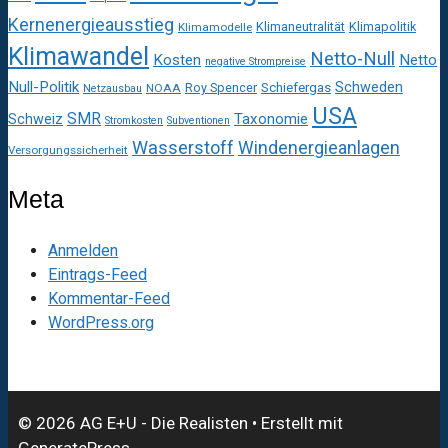
Kernenergieausstieg
Klimaneutralität
Klimapolitik
Klimamodelle
Klimawandel
Netto-Null
Kosten
Netto
negative Strompreise
Null-Politik
Schweden
Roy Spencer
Schiefergas
NOAA
Netzausbau
USA
SMR
Taxonomie
Schweiz
Stromkosten
Subventionen
Wasserstoff
Windenergieanlagen
Versorgungssicherheit
Meta
Anmelden
Eintrags-Feed
Kommentar-Feed
WordPress.org
© 2026 AG E+U - Die Realisten
• Erstellt mit