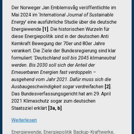
Der Norweger Jan Emblemsvåg veröffentlichte im
Mai 2024 im ‘
International Journal of Sustainable
Energy
’ eine ausführliche Studie über die deutsche
Energiewende
[1]
. Die historischen Wurzeln für
diese Energiepolitik sind in der deutschen Anti
Kernkraft Bewegung der 70er und 80er Jahre
verankert. Die Ziele der Bundesregierung sind klar
formuliert: ‘
Deutschland soll bis 2045 klimaneutral
werden. Bis 2030 soll sich der Anteil der
Erneuerbaren Energien fast verdoppeln –
ausgehend vom Jahr 2021. Dafür muss sich die
Ausbaugeschwindigkeit sogar verdreifachen
[2]
.
Das Bundesverfassungsgericht hat am 29. April
2021 Klimaschutz sogar zum deutschen
Staatsziel erklärt
[3a, b]
.
Weiterlesen
Kategorien
Schlagwörter
Energiewende; Energiepolitik
Backup-Kraftwerke
,