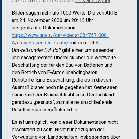
03/12/2020
25/11/2020
von
Dr. Klaus Tägder
Bilder sagen mehr als 1000 Worte. Die von ARTE
am 24. November 2020 um 20: 15 Uhr
ausgestrahlte Dokumentation
https://www.arte.tv/de/videos/084757-000-
A/umweltsuender-e-auto/
mit dem Titel
Umweltsünder E-Auto?
gibt einen umfassenden
und sachgerechten Überblick über die weltweite
Beschaffung der für den Bau von Batterien und
den Betrieb von E-Autos unabdingbaren
Rohstoffe. Eine Beschaffung, die es in diesem
Ausmaß bisher noch nie gegeben hat. Gemessen
daran sind der Braunkohleabbau in Deutschland
geradezu „peanuts“, zumal eine anschließende
Rekultivierung verpflichtend ist.
Es ist unmöglich, von dieser Dokumentation nicht
erschüttert zu sein. Nicht nur bezüglich der
Verwüstung von Landschaften, insbesondere über