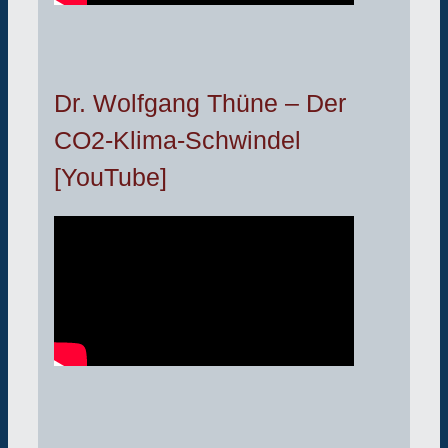
Dr. Wolfgang Thüne – Der
CO2-Klima-Schwindel
[YouTube]