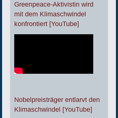
Greenpeace-Aktivistin wird
mit dem Klimaschwindel
konfrontiert [YouTube]
Nobelpreisträger entlarvt den
Klimaschwindel [YouTube]