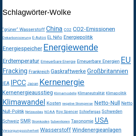
Schlagwörter-Wolke
China
CO2-Emissionen
"grüner" Wasserstoff
CO2
Energiepolitik
EL Niño
E-Autos
Dekarbonisierung
Energiewende
Energiespeicher
EU
Erdtemperatur
Erneuerbare Energien
Erneuerbare Energie
Fracking
Großbritannien
Gaskraftwerke
Frankreich
Kernenergie
IPCC
IEA
Japan
Kernenergieausstieg
Klimaneutralität
Klimapolitik
Klimamodelle
Klimawandel
Netto-Null
Kosten
Netto
negative Strompreise
Null-Politik
Schweden
Roy Spencer
Schiefergas
NOAA
Netzausbau
USA
SMR
Taxonomie
Schweiz
Stromkosten
Subventionen
Wasserstoff
Windenergieanlagen
Versorgungssicherheit