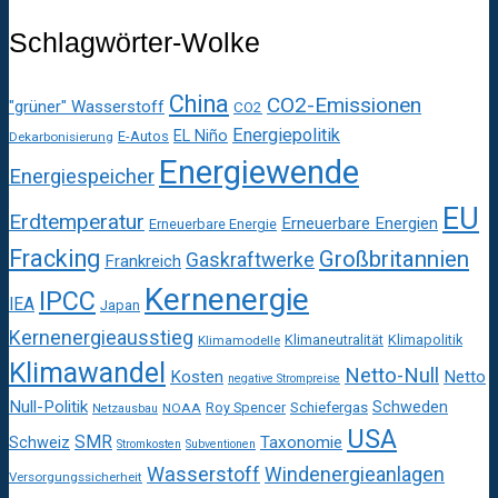
Schlagwörter-Wolke
China
CO2-Emissionen
"grüner" Wasserstoff
CO2
Energiepolitik
EL Niño
E-Autos
Dekarbonisierung
Energiewende
Energiespeicher
EU
Erdtemperatur
Erneuerbare Energien
Erneuerbare Energie
Fracking
Großbritannien
Gaskraftwerke
Frankreich
Kernenergie
IPCC
IEA
Japan
Kernenergieausstieg
Klimaneutralität
Klimapolitik
Klimamodelle
Klimawandel
Netto-Null
Kosten
Netto
negative Strompreise
Null-Politik
Schweden
Roy Spencer
Schiefergas
NOAA
Netzausbau
USA
SMR
Taxonomie
Schweiz
Stromkosten
Subventionen
Wasserstoff
Windenergieanlagen
Versorgungssicherheit