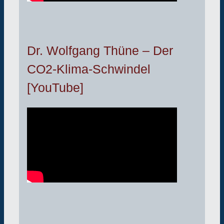
Dr. Wolfgang Thüne – Der
CO2-Klima-Schwindel
[YouTube]