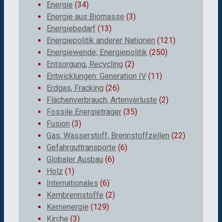
Energie
(34)
Energie aus Biomasse
(3)
Energiebedarf
(13)
Energiepolitik anderer Nationen
(121)
Energiewende; Energiepolitik
(250)
Entsorgung, Recycling
(2)
Entwicklungen: Generation IV
(11)
Erdgas, Fracking
(26)
Flächenverbrauch, Artenverluste
(2)
Fossile Energieträger
(35)
Fusion
(3)
Gas, Wasserstoff, Brennstoffzellen
(22)
Gefahrguttransporte
(6)
Globaler Ausbau
(6)
Holz
(1)
Internationales
(6)
Kernbrennstoffe
(2)
Kernenergie
(129)
Kirche
(3)