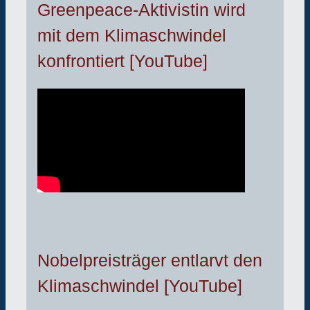
Greenpeace-Aktivistin wird
mit dem Klimaschwindel
konfrontiert [YouTube]
Nobelpreisträger entlarvt den
Klimaschwindel [YouTube]