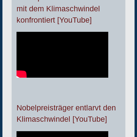
mit dem Klimaschwindel
konfrontiert [YouTube]
Nobelpreisträger entlarvt den
Klimaschwindel [YouTube]