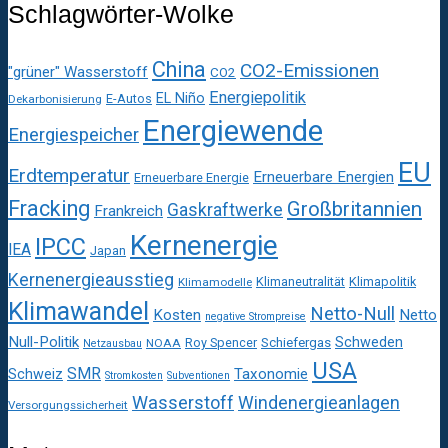
Schlagwörter-Wolke
China
CO2-Emissionen
"grüner" Wasserstoff
CO2
Energiepolitik
EL Niño
E-Autos
Dekarbonisierung
Energiewende
Energiespeicher
EU
Erdtemperatur
Erneuerbare Energien
Erneuerbare Energie
Fracking
Großbritannien
Gaskraftwerke
Frankreich
Kernenergie
IPCC
IEA
Japan
Kernenergieausstieg
Klimaneutralität
Klimapolitik
Klimamodelle
Klimawandel
Netto-Null
Kosten
Netto
negative Strompreise
Null-Politik
Schweden
Roy Spencer
Schiefergas
NOAA
Netzausbau
USA
SMR
Taxonomie
Schweiz
Stromkosten
Subventionen
Wasserstoff
Windenergieanlagen
Versorgungssicherheit