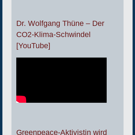
Dr. Wolfgang Thüne – Der
CO2-Klima-Schwindel
[YouTube]
Greenpeace-Aktivistin wird