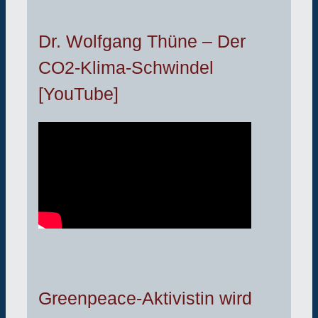
Dr. Wolfgang Thüne – Der
CO2-Klima-Schwindel
[YouTube]
Greenpeace-Aktivistin wird