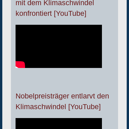
mit dem Klimaschwindel
konfrontiert [YouTube]
Nobelpreisträger entlarvt den
Klimaschwindel [YouTube]