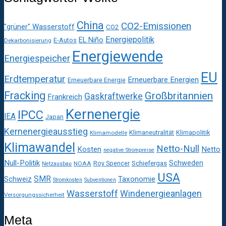
China
CO2-Emissionen
"grüner" Wasserstoff
CO2
Energiepolitik
EL Niño
E-Autos
Dekarbonisierung
Energiewende
Energiespeicher
EU
Erdtemperatur
Erneuerbare Energien
Erneuerbare Energie
Fracking
Großbritannien
Gaskraftwerke
Frankreich
Kernenergie
IPCC
IEA
Japan
Kernenergieausstieg
Klimaneutralität
Klimapolitik
Klimamodelle
Klimawandel
Netto-Null
Kosten
Netto
negative Strompreise
Null-Politik
Schweden
Roy Spencer
Schiefergas
NOAA
Netzausbau
USA
SMR
Taxonomie
Schweiz
Stromkosten
Subventionen
Wasserstoff
Windenergieanlagen
Versorgungssicherheit
Meta