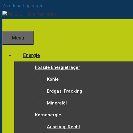
Zum Inhalt springen
Menü
Energie
Fossile Energieträger
Kohle
Erdgas, Fracking
Mineralöl
Kernenergie
Ausstieg, Recht