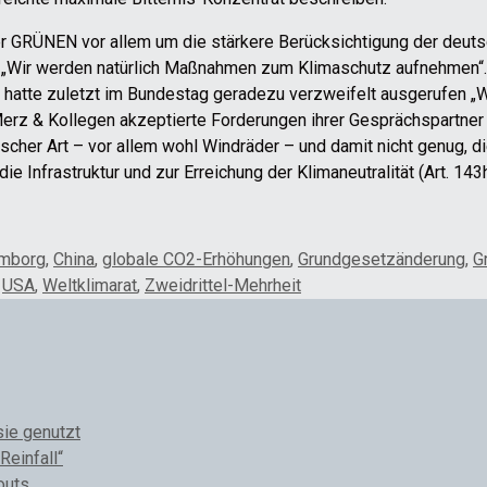
der GRÜNEN vor allem um die stärkere Berücksichtigung der deu
gt „Wir werden natürlich Maßnahmen zum Klimaschutz aufnehmen“
hatte zuletzt im Bundestag geradezu verzweifelt ausgerufen „W
erz & Kollegen akzeptierte Forderungen ihrer Gesprächspartner 
tscher Art – vor allem wohl Windräder – und damit nicht genug,
e Infrastruktur und zur Erreichung der Klimaneutralität (Art. 143h
omborg
,
China
,
globale CO2-Erhöhungen
,
Grundgesetzänderung
,
G
,
USA
,
Weltklimarat
,
Zweidrittel-Mehrheit
sie genutzt
Reinfall“
outs