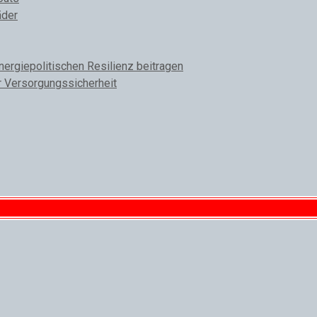
äder
rgiepolitischen Resilienz beitragen
r Versorgungssicherheit