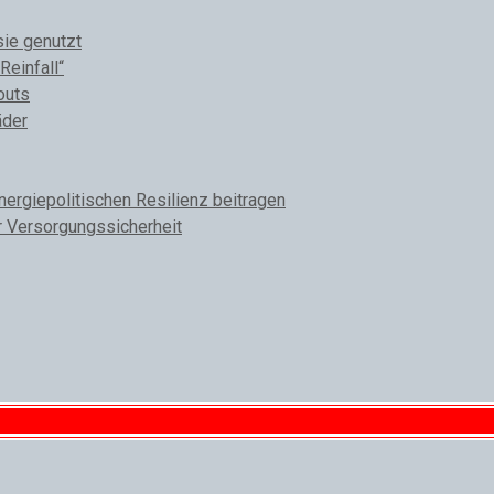
sie genutzt
Reinfall“
outs
äder
rgiepolitischen Resilienz beitragen
r Versorgungssicherheit