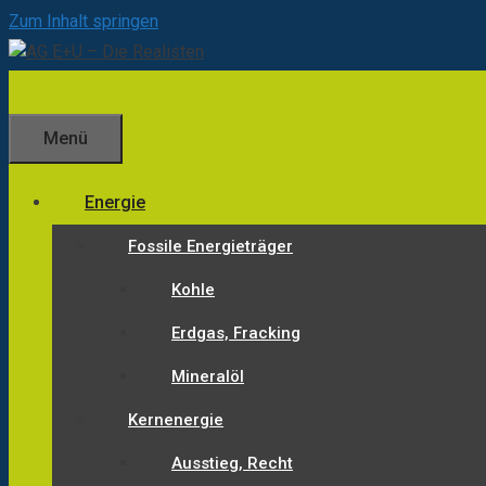
Zum Inhalt springen
Menü
Energie
Fossile Energieträger
Kohle
Erdgas, Fracking
Mineralöl
Kernenergie
Ausstieg, Recht