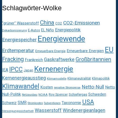
Schlagwörter-Wolke
China
CO2-Emissionen
"grüner" Wasserstoff
CO2
Energiepolitik
EL Niño
E-Autos
Dekarbonisierung
Energiewende
Energiespeicher
EU
Erdtemperatur
Erneuerbare Energien
Erneuerbare Energie
Fracking
Großbritannien
Gaskraftwerke
Frankreich
Kernenergie
IPCC
IEA
Japan
Kernenergieausstieg
Klimaneutralität
Klimapolitik
Klimamodelle
Klimawandel
Netto-Null
Kosten
Netto
negative Strompreise
Null-Politik
Schweden
Roy Spencer
Schiefergas
NOAA
Netzausbau
USA
SMR
Taxonomie
Schweiz
Stromkosten
Subventionen
Wasserstoff
Windenergieanlagen
Versorgungssicherheit