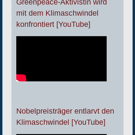
Greenpeace-Aktivistin wird
mit dem Klimaschwindel
konfrontiert [YouTube]
Nobelpreisträger entlarvt den
Klimaschwindel [YouTube]