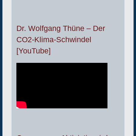
Dr. Wolfgang Thüne – Der
CO2-Klima-Schwindel
[YouTube]